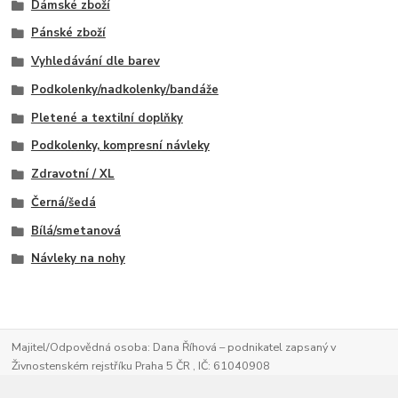
Dámské zboží
Pánské zboží
Vyhledávání dle barev
Podkolenky/nadkolenky/bandáže
Pletené a textilní doplňky
Podkolenky, kompresní návleky
Zdravotní / XL
Černá/šedá
Bílá/smetanová
Návleky na nohy
Majitel/Odpovědná osoba: Dana Říhová – podnikatel zapsaný v
Živnostenském rejstříku Praha 5 ČR , IČ: 61040908