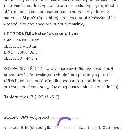
(extrémní sport-treking, turistika, in-line skating, cyklo, dlouhé
stání nebo sezení), antibakteriální ochrana ionty stříbra v
materiálu SilproX (Ag-stříbro), prevence proti křečovým žilám,
vhodné jako prevence pro budoucí maminky.
UPOZORNĚNÍ - balení obsahuje 1 kus
S-M
= délka: 33 cm
obvod: 32 – 38 cm
L-XL
= délka: 38 cm
obvod: 38 - 44 cm
KOMPRESNÍ TŘÍDA 1 (tato kompresivní třída výrobků slouží
preventivně, především jsou vhodné pro pacienty s pocitem
těžkých nohou a počáteční žilní nedostatečnosti, která se
projevuje pocitem únavy, tíhy a napětím v dolních končetinách).
0
T
eplotní třída: B
(+20 až -5
C)
Složení: 85% Polypropylen, 15% Elastan
Velikost:
S-M
(obvod lýtka 32-38 cm, délka 33 cm),
L-XL
(obvod