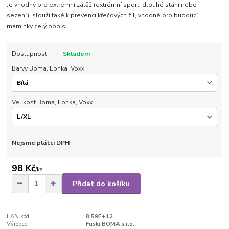
Je vhodný pro extrémní zátěž (extrémní sport, dlouhé stání nebo
sezení), slouží také k prevenci křečových žil, vhodné pro budoucí
maminky
celý popis
Dostupnost
Skladem
Barvy Boma, Lonka, Voxx
Velikost Boma, Lonka, Voxx
Nejsme plátci DPH
98 Kč
/
ks
Přidat do košíku
EAN kód:
8,59E+12
Výrobce:
Fuski BOMA s.r.o.