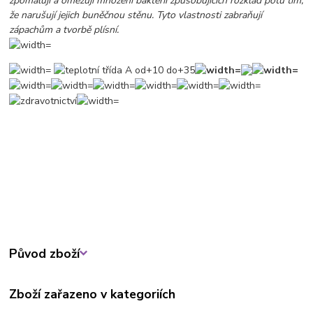
zpomalují a omezují množení bakterií způsobujících rozklad potu tím,
že narušují jejich buněčnou stěnu. Tyto vlastnosti zabraňují
zápachům a tvorbě plísní.
Původ zboží
Zboží zařazeno v kategoriích