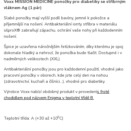
Voxx MISSION MEDICINE
ponožky pro diabetiky
se stříbrným
vláknem Ag
(1 pár)
Slabé ponožky mají vyšší podíl bavlny, jemné k pokožce a
příjemnější na nošení. Antibakteriální ionty stříbra v materiálu
silproX® zabraňují zápachu, ochrání vaše nohy při každodenním
nošení.
Špice je uzavřena náročnějším řetízkováním, díky kterému je spoj
dokonale hladký a nehrozí, že ponožka bude tlačit. Dostupné i v
nadměrných velikostech (XXL).
Antibakteriální ponožky jsou pro každodenní použití, vhodné jako
pracovní ponožky v oborech, kde jste celý den na nohou
(zdravotnictví, kuchaři a číšníci…), vhodné pro diabetiky.
Výrobce Voxx nabízí obdobný produkt v provedení
s froté
chodidlem pod názvem Enigma v teplotní třídě B.
0
Teplotní třída: A
(+30 až +10
C)