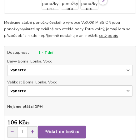
Medicine slabé ponožky českého výrobce VoXX® MISSION jsou
ponožky vyvinuté speciálně pro oteklé nohy. Extra volný, jemný lem se
přizpůsobí a nikde nepříjemně nestahuje ani neškrtí.
celý popis
Dostupnost
1 - 7 dní
Barvy Boma, Lonka, Voxx
Velikost Boma, Lonka, Voxx
Nejsme plátci DPH
106 Kč
/
ks
Přidat do košíku