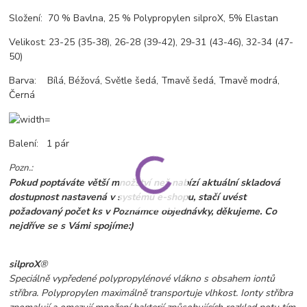
Složení: 70 % Bavlna, 25 % Polypropylen silproX, 5% Elastan
Velikost: 23-25 (35-38), 26-28 (39-42), 29-31 (43-46), 32-34 (47-
50)
Barva: Bílá, Béžová, Světle šedá, Tmavě šedá, Tmavě modrá,
Černá
Balení: 1 pár
Pozn.:
Pokud poptáváte větší množství než nabízí aktuální skladová
dostupnost nastavená v systému e-shopu, stačí uvést
požadovaný počet ks v Poznámce objednávky, děkujeme. Co
nejdříve se s Vámi spojíme:)
silproX
®
Speciálně vypředené polypropylénové vlákno s obsahem iontů
stříbra. Polypropylen maximálně transportuje vlhkost. Ionty stříbra