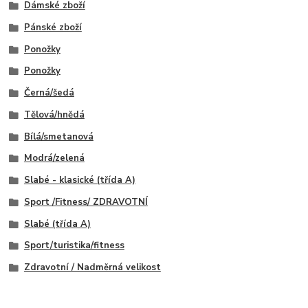
Dámské zboží
Pánské zboží
Ponožky
Ponožky
Černá/šedá
Tělová/hnědá
Bílá/smetanová
Modrá/zelená
Slabé - klasické (třída A)
Sport /Fitness/ ZDRAVOTNÍ
Slabé (třída A)
Sport/turistika/fitness
Zdravotní / Nadměrná velikost