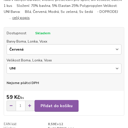
1 kus Složení: 70% bavlna, 5% Elastan 25% Polypropylen Velikost:
UNI Barva: Bílá, Červená, Modrá, Sv. zelená, Sv. šedá - DOPRODEJ
...
celý popis
Dostupnost
Skladem
Barvy Boma, Lonka, Voxx
Velikost Boma, Lonka, Voxx
Nejsme plátci DPH
59 Kč
/
ks
Přidat do košíku
EAN kód:
8,59E+12