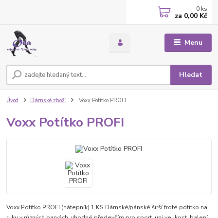
0
ks
za
0,00 Kč
Menu
Hledat
Úvod
Dámské zboží
Voxx Potítko PROFI
Voxx Potítko PROFI
Voxx Potítko PROFI (nátepník) 1 KS Dámské/pánské širší froté potítko na
ruku v různých barvách, vhodné především pro sport, uni velikost, balení