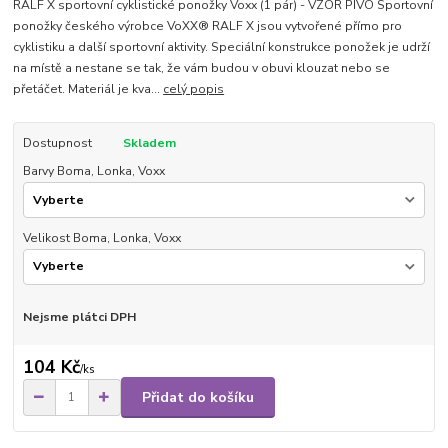
RALF X sportovní cyklistické ponožky Voxx (1 pár) - VZOR PIVO Sportovní
ponožky českého výrobce VoXX® RALF X jsou vytvořené přímo pro
cyklistiku a další sportovní aktivity. Speciální konstrukce ponožek je udrží
na místě a nestane se tak, že vám budou v obuvi klouzat nebo se
přetáčet. Materiál je kva...
celý popis
Dostupnost
Skladem
Barvy Boma, Lonka, Voxx
Velikost Boma, Lonka, Voxx
Nejsme plátci DPH
104 Kč
/
ks
Přidat do košíku