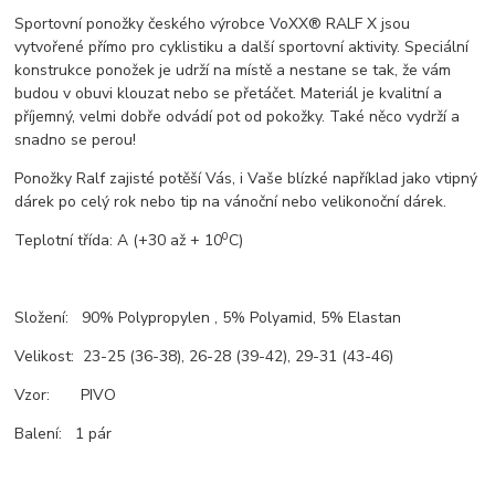
Sportovní ponožky českého výrobce VoXX® RALF X jsou
vytvořené přímo pro cyklistiku a další sportovní aktivity. Speciální
konstrukce ponožek je udrží na místě a nestane se tak, že vám
budou v obuvi klouzat nebo se přetáčet. Materiál je kvalitní a
příjemný, velmi dobře odvádí pot od pokožky. Také něco vydrží a
snadno se perou!
Ponožky Ralf zajisté potěší Vás, i Vaše blízké například jako vtipný
dárek po celý rok nebo tip na vánoční nebo velikonoční dárek.
0
Teplotní třída: A (+30 až + 10
C)
Složení: 90% Polypropylen , 5% Polyamid, 5% Elastan
Velikost: 23-25 (36-38), 26-28 (39-42), 29-31 (43-46)
Vzor: PIVO
Balení: 1 pár