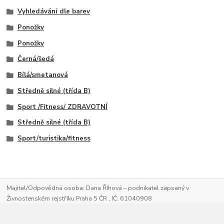
Vyhledávání dle barev
Ponožky
Ponožky
Černá/šedá
Bílá/smetanová
Středně silné (třída B)
Sport /Fitness/ ZDRAVOTNÍ
Středně silné (třída B)
Sport/turistika/fitness
Majitel/Odpovědná osoba: Dana Říhová – podnikatel zapsaný v
Živnostenském rejstříku Praha 5 ČR , IČ: 61040908