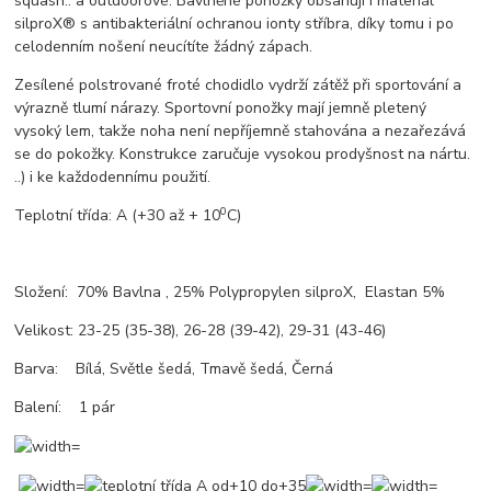
squash.. a outdoorové. Bavlněné ponožky obsahují i materiál
silproX® s antibakteriální ochranou ionty stříbra, díky tomu i po
celodenním nošení neucítíte žádný zápach.
Zesílené polstrované froté chodidlo vydrží zátěž při sportování a
výrazně tlumí nárazy. Sportovní ponožky mají jemně pletený
vysoký lem, takže noha není nepříjemně stahována a nezařezává
se do pokožky. Konstrukce zaručuje vysokou prodyšnost na nártu.
..) i ke každodennímu použití.
0
Teplotní třída: A (+30 až + 10
C)
Složení: 70% Bavlna , 25% Polypropylen silproX, Elastan 5%
Velikost: 23-25 (35-38), 26-28 (39-42), 29-31 (43-46)
Barva: Bílá, Světle šedá, Tmavě šedá, Černá
Balení: 1 pár