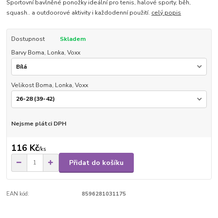
Sportovní bavlněné ponožky ideální pro tenis, halové sporty, běh,
squash.. a outdoorové aktivity i každodenní použití.
celý popis
Dostupnost
Skladem
Barvy Boma, Lonka, Voxx
Velikost Boma, Lonka, Voxx
Nejsme plátci DPH
116 Kč
/
ks
Přidat do košíku
EAN kód:
8596281031175