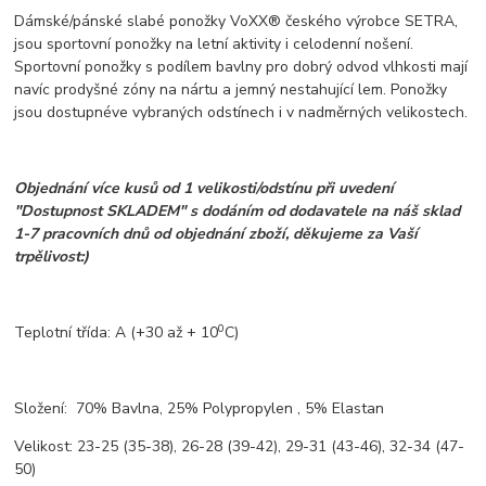
Dámské/pánské slabé ponožky VoXX® českého výrobce SETRA,
jsou sportovní ponožky na letní aktivity i celodenní nošení.
Sportovní ponožky s podílem bavlny pro dobrý odvod vlhkosti mají
navíc prodyšné zóny na nártu a jemný nestahující lem. Ponožky
jsou dostupné
ve vybraných odstínech i v nadměrných velikostech.
Objednání více kusů od 1 velikosti/odstínu při uvedení
"Dostupnost SKLADEM" s dodáním od dodavatele na náš sklad
1-7 pracovních dnů od objednání zboží, děkujeme za Vaší
trpělivost:)
0
Teplotní třída: A (+30 až + 10
C)
Složení: 70% Bavlna, 25% Polypropylen , 5% Elastan
Velikost: 23-25 (35-38), 26-28 (39-42), 29-31 (43-46), 32-34 (47-
50)