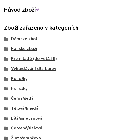
Původ zboží
Zboží zařazeno v kategoriích
Dámské zboží
Pánské zboží
Pro mladé (do vel.158)
Vyhledávání dle barev
Ponožky
Ponožky
Černá/šedá
Tělová/hnědá
Bílá/smetanová
Červená/fialová
Žlutá/oranžová