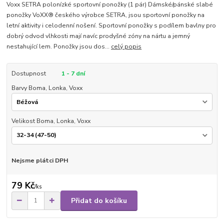
Voxx SETRA polonízké sportovní ponožky (1 pár) Dámské/pánské slabé
ponožky VoXX® českého výrobce SETRA, jsou sportovní ponožky na
letní aktivity i celodenní nošení. Sportovní ponožky s podílem bavlny pro
dobrý odvod vlhkosti mají navíc prodyšné zóny na nártu a jemný
nestahující lem. Ponožky jsou dos...
celý popis
Dostupnost
1 - 7 dní
Barvy Boma, Lonka, Voxx
Velikost Boma, Lonka, Voxx
Nejsme plátci DPH
79 Kč
/
ks
Přidat do košíku