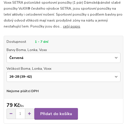
Voxx SETRA polonízké sportovní ponožky (1 pár) Dámské/pánské slabé
ponožky VoXX® českého výrobce SETRA, jsou sportovní ponožky na
letní aktivity i celodenní nošení. Sportovní ponožky s podílem bavlny pro
dobrý odvod vlhkosti mají navíc prodyšné zóny na nártu a jemný
nestahující lem. Ponožky jsou dos...
celý popis
Dostupnost
1 - 7 dní
Barvy Boma, Lonka, Voxx
Velikost Boma, Lonka, Voxx
Nejsme plátci DPH
79 Kč
/
ks
Přidat do košíku