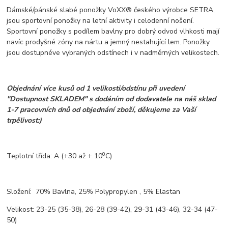
Dámské/pánské slabé ponožky VoXX® českého výrobce SETRA,
jsou sportovní ponožky na letní aktivity i celodenní nošení.
Sportovní ponožky s podílem bavlny pro dobrý odvod vlhkosti mají
navíc prodyšné zóny na nártu a jemný nestahující lem. Ponožky
jsou dostupné
ve vybraných odstínech i v nadměrných velikostech.
Objednání více kusů od 1 velikosti/odstínu při uvedení
"Dostupnost SKLADEM" s dodáním od dodavatele na náš sklad
1-7 pracovních dnů od objednání zboží, děkujeme za Vaší
trpělivost:)
0
Teplotní třída: A (+30 až + 10
C)
Složení: 70% Bavlna, 25% Polypropylen , 5% Elastan
Velikost: 23-25 (35-38), 26-28 (39-42), 29-31 (43-46), 32-34 (47-
50)