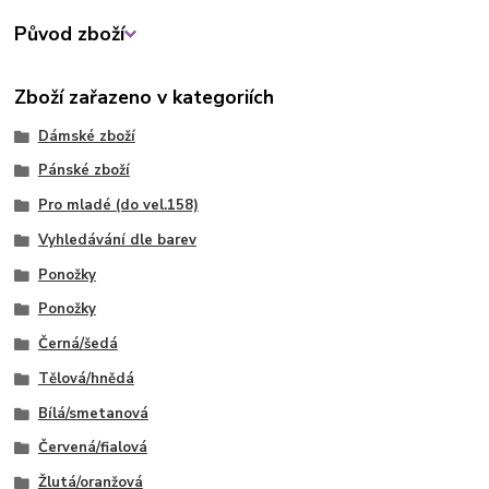
Původ zboží
Zboží zařazeno v kategoriích
Dámské zboží
Pánské zboží
Pro mladé (do vel.158)
Vyhledávání dle barev
Ponožky
Ponožky
Černá/šedá
Tělová/hnědá
Bílá/smetanová
Červená/fialová
Žlutá/oranžová