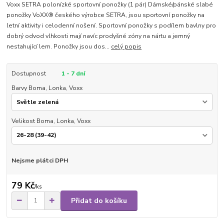
Voxx SETRA polonízké sportovní ponožky (1 pár) Dámské/pánské slabé
ponožky VoXX® českého výrobce SETRA, jsou sportovní ponožky na
letní aktivity i celodenní nošení. Sportovní ponožky s podílem bavlny pro
dobrý odvod vlhkosti mají navíc prodyšné zóny na nártu a jemný
nestahující lem. Ponožky jsou dos...
celý popis
Dostupnost
1 - 7 dní
Barvy Boma, Lonka, Voxx
Velikost Boma, Lonka, Voxx
Nejsme plátci DPH
79 Kč
/
ks
Přidat do košíku