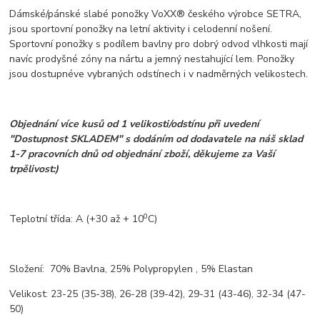
Dámské/pánské slabé ponožky VoXX® českého výrobce SETRA,
jsou sportovní ponožky na letní aktivity i celodenní nošení.
Sportovní ponožky s podílem bavlny pro dobrý odvod vlhkosti mají
navíc prodyšné zóny na nártu a jemný nestahující lem. Ponožky
jsou dostupné
ve vybraných odstínech i v nadměrných velikostech.
Objednání více kusů od 1 velikosti/odstínu při uvedení
"Dostupnost SKLADEM" s dodáním od dodavatele na náš sklad
1-7 pracovních dnů od objednání zboží, děkujeme za Vaší
trpělivost:)
0
Teplotní třída: A (+30 až + 10
C)
Složení: 70% Bavlna, 25% Polypropylen , 5% Elastan
Velikost: 23-25 (35-38), 26-28 (39-42), 29-31 (43-46), 32-34 (47-
50)