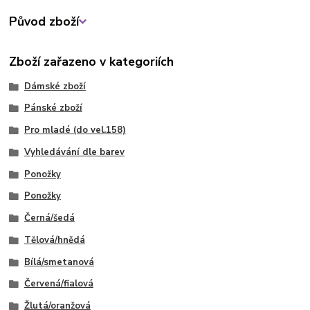
Původ zboží
Zboží zařazeno v kategoriích
Dámské zboží
Pánské zboží
Pro mladé (do vel.158)
Vyhledávání dle barev
Ponožky
Ponožky
Černá/šedá
Tělová/hnědá
Bílá/smetanová
Červená/fialová
Žlutá/oranžová