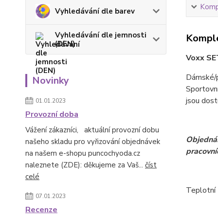
Kompl
Vyhledávání dle barev
Vyhledávání dle jemnosti
Komple
(DEN)
Voxx SET
Dámské/p
Novinky
Sportovní
jsou dos
01.01.2023
Provozní doba
Vážení zákazníci, aktuální provozní dobu
Objednán
našeho skladu pro vyřizování objednávek
pracovní
na našem e-shopu puncochyoda.cz
naleznete (ZDE): děkujeme za Vaš...
číst
celé
Teplotní 
07.01.2023
Recenze