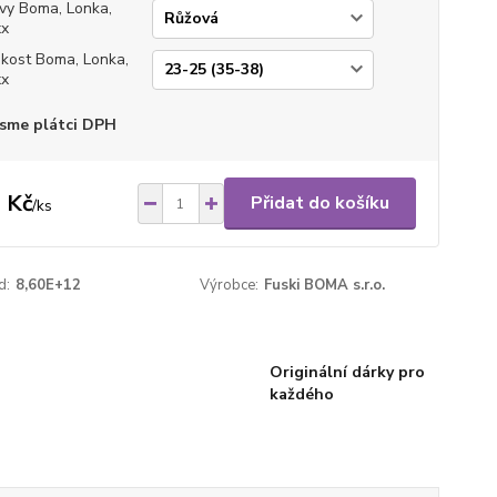
vy Boma, Lonka,
xx
ikost Boma, Lonka,
xx
sme plátci DPH
 Kč
Přidat do košíku
/
ks
d:
8,60E+12
Výrobce:
Fuski BOMA s.r.o.
Originální dárky pro
každého