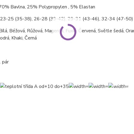
 70% Bavlna, 25% Polypropylen , 5% Elastan
: 23-25 (35-38), 26-28 (39-42), 29-31 (43-46), 32-34 (47-50)
ílá, Béžová, Růžová, Magenta, Fuxia, Červená, Světle šedá, Or
odrá, Khaki, Černá
 pár