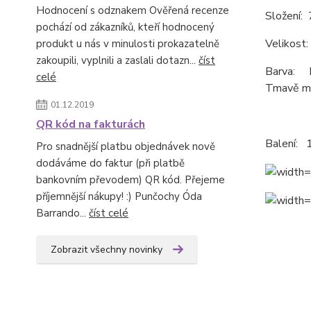
Hodnocení s odznakem Ověřená recenze
Složení:
pochází od zákazníků, kteří hodnocený
Velikost
produkt u nás v minulosti prokazatelně
zakoupili, vyplnili a zaslali dotazn...
číst
Barva: B
celé
Tmavě m
01.12.2019
QR kód na fakturách
Balení: 1
Pro snadnější platbu objednávek nově
dodáváme do faktur (při platbě
bankovním převodem) QR kód. Přejeme
příjemnější nákupy! :) Punčochy Óda
Barrando...
číst celé
Zobrazit všechny novinky