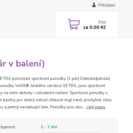
Přihlášení
0
ks
za
0,00 Kč
r v balení)
ETRA polonízké sportovní ponožky (1 pár) Dámské/pánské
ponožky VoXX® českého výrobce SETRA, jsou sportovní
 na letní aktivity i celodenní nošení. Sportovní ponožky s
m bavlny pro dobrý odvod vlhkosti mají navíc prodyšné zóny
tu a jemný nestahující lem. Ponožky jsou dos...
celý popis
tupnost
1 - 7 dní