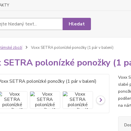
AKTY
Hledat
ámské zboží
Voxx SETRA polonízké ponožky (1 pár v balení)
 SETRA polonízké ponožky (1 pá
Voxx S
slabé 
ponožky
podíle
na nár
Dos