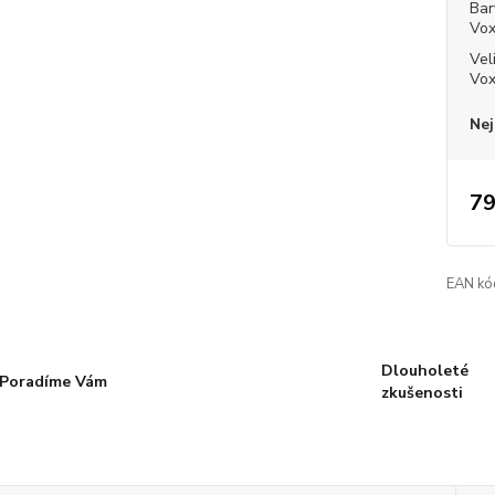
Bar
Vo
Vel
Vo
Nej
79
EAN kó
Dlouholeté
Poradíme Vám
zkušenosti