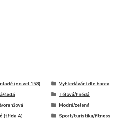
mladé (do vel.158)
Vyhledávání dle barev
á/šedá
Tělová/hnědá
á/oranžová
Modrá/zelená
é (třída A)
Sport/turistika/fitness