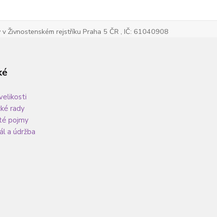
v Živnostenském rejstříku Praha 5 ČR , IČ: 61040908
ké
velikosti
cké rady
té pojmy
ál a údržba