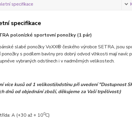
etní specifikace
tní specifikace
RA polonízké sportovní ponožky (1 pár)
ánské slabé ponožky VoXX® českého výrobce SETRA, jsou sportov
 ponožky s podílem bavlny pro dobrý odvod vlhkosti mají navíc p
tupné
ve vybraných odstínech i v nadměrných velikostech.
í více kusů od 1 velikosti/odstínu při uvedení "Dostupnost
ch dnů od objednání zboží, děkujeme za Vaší trpělivost:)
0
třída: A (+30 až + 10
C)