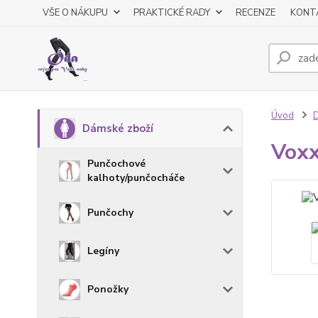
VŠE O NÁKUPU
PRAKTICKÉ RADY
RECENZE
KONT
Úvod
D
Dámské zboží
Voxx
Punčochové
kalhoty/punčocháče
Punčochy
Legíny
Ponožky