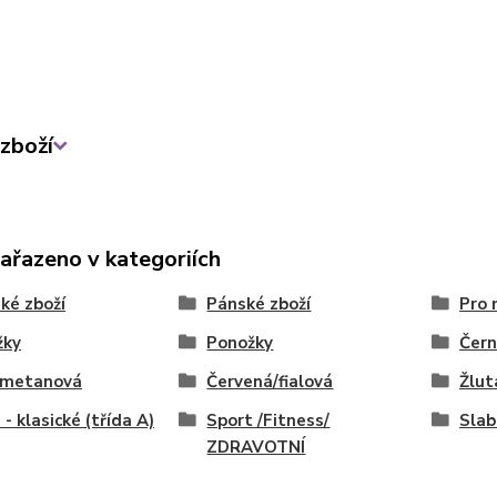
zboží
zařazeno v kategoriích
ké zboží
Pánské zboží
Pro 
žky
Ponožky
Čern
/smetanová
Červená/fialová
Žlut
 - klasické (třída A)
Sport /Fitness/
Slab
ZDRAVOTNÍ