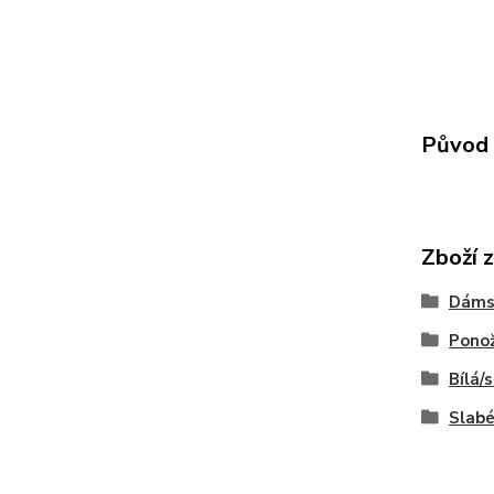
Původ 
Zboží 
Dáms
Pono
Bílá
Slabé