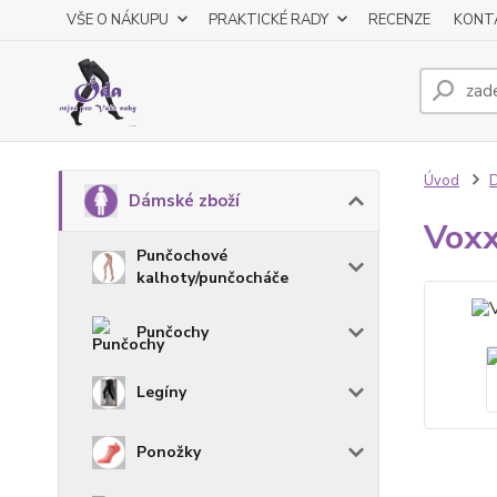
VŠE O NÁKUPU
PRAKTICKÉ RADY
RECENZE
KONT
Úvod
D
Dámské zboží
Voxx
Punčochové
kalhoty/punčocháče
Punčochy
Legíny
Ponožky