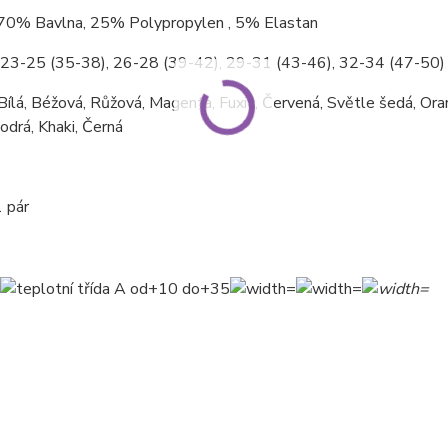
 70% Bavlna, 25% Polypropylen , 5% Elastan
: 23-25 (35-38), 26-28 (39-42), 29-31 (43-46), 32-34 (47-50)
ílá, Béžová, Růžová, Magenta, Fuxia, Červená, Světle šedá, Or
odrá, Khaki, Černá
 pár