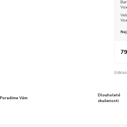
Bar
Vo
Vel
Vo
Nej
79
EAN kó
Dlouholeté
Poradíme Vám
zkušenosti