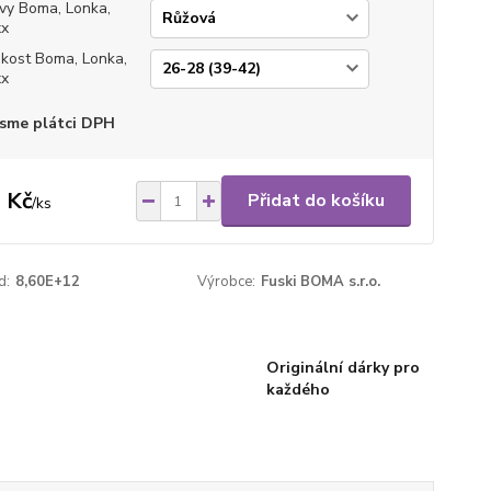
vy Boma, Lonka,
xx
ikost Boma, Lonka,
xx
sme plátci DPH
 Kč
Přidat do košíku
/
ks
d:
8,60E+12
Výrobce:
Fuski BOMA s.r.o.
Originální dárky pro
každého