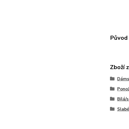
Původ 
Zboží 
Dáms
Pono
Bílá
Slabé