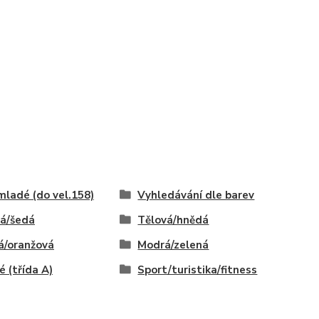
mladé (do vel.158)
Vyhledávání dle barev
á/šedá
Tělová/hnědá
á/oranžová
Modrá/zelená
é (třída A)
Sport/turistika/fitness