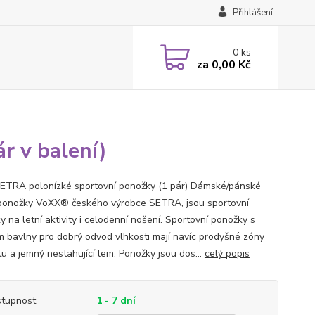
Přihlášení
0
ks
za
0,00 Kč
r v balení)
ETRA polonízké sportovní ponožky (1 pár) Dámské/pánské
ponožky VoXX® českého výrobce SETRA, jsou sportovní
 na letní aktivity i celodenní nošení. Sportovní ponožky s
m bavlny pro dobrý odvod vlhkosti mají navíc prodyšné zóny
tu a jemný nestahující lem. Ponožky jsou dos...
celý popis
tupnost
1 - 7 dní