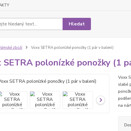
AKTY
Hledat
ámské zboží
Voxx SETRA polonízké ponožky (1 pár v balení)
 SETRA polonízké ponožky (1 pá
Voxx S
slabé 
ponožky
podíle
na nár
Dos