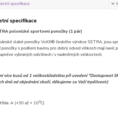
etní specifikace
tní specifikace
RA polonízké sportovní ponožky (1 pár)
ánské slabé ponožky VoXX® českého výrobce SETRA, jsou sportov
 ponožky s podílem bavlny pro dobrý odvod vlhkosti mají navíc p
tupné
ve vybraných odstínech i v nadměrných velikostech.
í více kusů od 1 velikosti/odstínu při uvedení "Dostupnost
ch dnů od objednání zboží, děkujeme za Vaší trpělivost:)
0
třída: A (+30 až + 10
C)