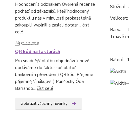
Hodnocení s odznakem Ověřená recenze
Složení:
pochází od zákazníků, kteří hodnocený
Velikost
produkt u nás v minulosti prokazatelně
zakoupili, vyplnili a zaslali dotazn...
číst
Barva: B
celé
Tmavě m
01.12.2019
QR kód na fakturách
Balení: 1
Pro snadnější platbu objednávek nově
dodáváme do faktur (při platbě
bankovním převodem) QR kód. Přejeme
příjemnější nákupy! :) Punčochy Óda
Barrando...
číst celé
Zobrazit všechny novinky