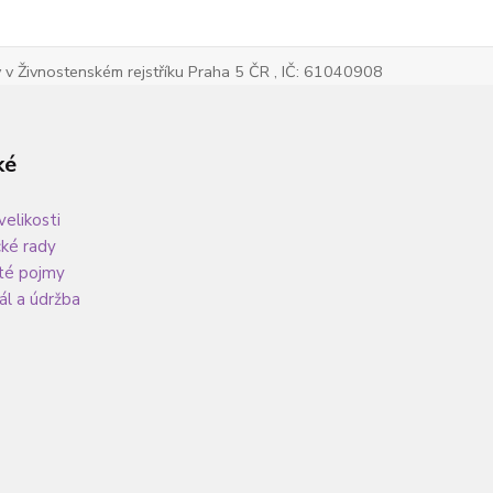
v Živnostenském rejstříku Praha 5 ČR , IČ: 61040908
ké
velikosti
cké rady
té pojmy
ál a údržba