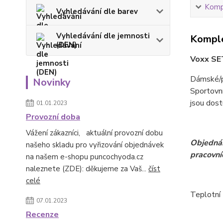
Kompl
Vyhledávání dle barev
Vyhledávání dle jemnosti
Komple
(DEN)
Voxx SET
Dámské/p
Novinky
Sportovní
jsou dos
01.01.2023
Provozní doba
Vážení zákazníci, aktuální provozní dobu
Objednán
našeho skladu pro vyřizování objednávek
pracovní
na našem e-shopu puncochyoda.cz
naleznete (ZDE): děkujeme za Vaš...
číst
celé
Teplotní 
07.01.2023
Recenze