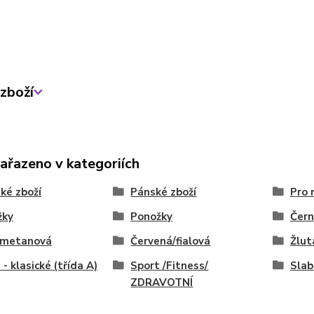
zboží
zařazeno v kategoriích
ké zboží
Pánské zboží
Pro 
žky
Ponožky
Čern
/smetanová
Červená/fialová
Žlut
 - klasické (třída A)
Sport /Fitness/
Slab
ZDRAVOTNÍ