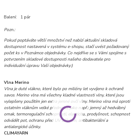
Balení: 1 pár
Pozn.:
Pokud poptáváte větší množství než nabízí aktuální skladová
dostupnost nastavená v systému e-shopu, stačí uvést požadovaný
počet ks v Poznámce objednávky. Co nejdříve se s Vámi spojíme s
potvrzením skladové dostupnosti našeho dodavatele pro
individuální úpravu Vaší objednávky:)
Vlna Merino
Vlna je duté vlákno, které bylo po milióny let vyvíjeno k ochraně
savce. Merino vlna má všechny kladné vlastnosti vlny, které jsou
vylepšeny použitím jen extra jemné ovčí vlny. Merino vlna má oproti
ostatním vláknům velké přednosti, jako např.: jemný až hedvábný
omak, termoregulační schopnosti, elasticitu, prodyšnost, schopnost
odvádět pot, ochranu před UV zářením,
antibakteriální a
antialergické účinky.
CLIMAYARN