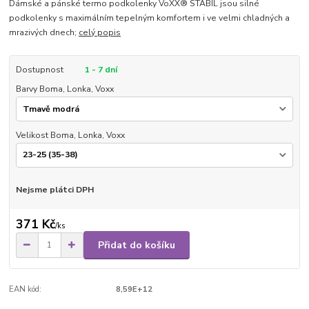
Dámské a pánské termo podkolenky VoXX® STABIL jsou silné
podkolenky s maximálním tepelným komfortem i ve velmi chladných a
mrazivých dnech;
celý popis
Dostupnost
1 - 7 dní
Barvy Boma, Lonka, Voxx
Velikost Boma, Lonka, Voxx
Nejsme plátci DPH
371 Kč
/
ks
Přidat do košíku
EAN kód:
8,59E+12