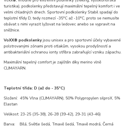
Voxx
®
, vhodné pro extrémní podmínky (treking, vysokohorská
turistika), podkolenky představují maximální tepelný komfort i ve
velmi chladných dnech. Sportovní podkolenky Stabil spadají do
teplotní třídy D, tedy rozmezí -35°C až -10°C, proto se nemusíte
obávat s nimi vyrazit lyžovat na ledovec anebo se vypravit na
sněžnice.
VoXX® podkolenky
jsou unisex a pro sportovní účely vybavené
polstrovanými zónami proti otlakům, vysokou prodyšností a
antibakteriální ochranou ionty stříbra zabraňující vzniku zápachu.
Maximální tepelný comfort je zajištěn díky merino vlně
CLIMAYARN.
T
eplotní třída:
D (až do - 35°C)
Složení: 45% Vlna (CLIMAYARN), 50% Polypropylen silproX, 5%
Elastan
Velikost: 23-25 (35-38), 26-28 (39-42), 29-31 (43-46)
Barva: Bílá, Světle šedá, Tmavě šedá, Tmavě modrá, Černá