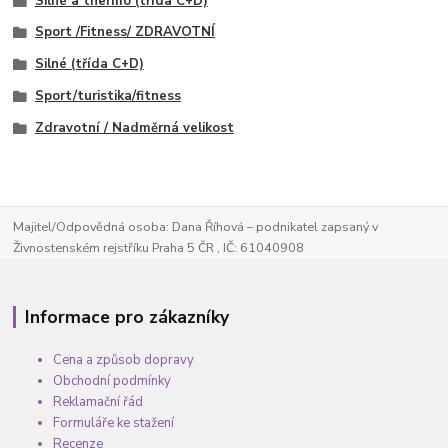
Silné a thermo (třída C+D)
Sport /Fitness/ ZDRAVOTNÍ
Silné (třída C+D)
Sport/turistika/fitness
Zdravotní / Nadměrná velikost
Majitel/Odpovědná osoba: Dana Říhová – podnikatel zapsaný v
Živnostenském rejstříku Praha 5 ČR , IČ: 61040908
Informace pro zákazníky
Cena a způsob dopravy
Obchodní podmínky
Reklamační řád
Formuláře ke stažení
Recenze