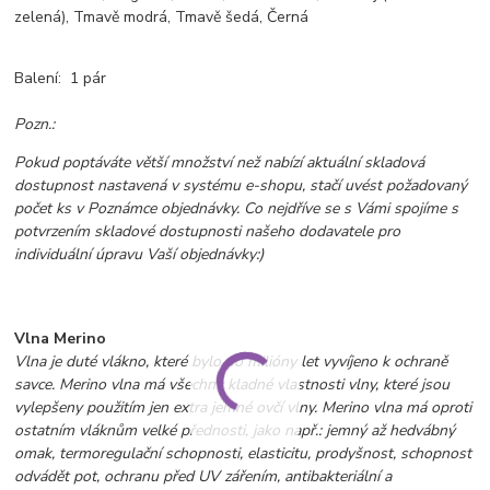
zelená), Tmavě modrá, Tmavě šedá, Černá
Balení: 1 pár
Pozn.:
Pokud poptáváte větší množství než nabízí aktuální skladová
dostupnost nastavená v systému e-shopu, stačí uvést požadovaný
počet ks v Poznámce objednávky. Co nejdříve se s Vámi spojíme s
potvrzením skladové dostupnosti našeho dodavatele pro
individuální úpravu Vaší objednávky:)
Vlna Merino
Vlna je duté vlákno, které bylo po milióny let vyvíjeno k ochraně
savce. Merino vlna má všechny kladné vlastnosti vlny, které jsou
vylepšeny použitím jen extra jemné ovčí vlny. Merino vlna má oproti
ostatním vláknům velké přednosti, jako např.: jemný až hedvábný
omak, termoregulační schopnosti, elasticitu, prodyšnost, schopnost
odvádět pot, ochranu před UV zářením,
antibakteriální a