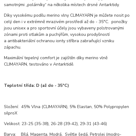
samotnými „polárníky“ na několika místech drsné Antarktidy.
Díky vysokému podílu merino vlny CLIMAYARN je můžete nosit po
celý den i v extrémně mrazivém prostředí až do - 35°C. ponožky
jsou unisex a pro sportovní účely jsou vybaveny polstrovanými
zónami proti otlakům a puchýřům, vysokou prodyšností
a antibakteriální ochranou ionty stříbra zabraňující vzniku
zápachu.
Maximální tepelný comfort je zajištěn díky merino vlně
CLIMAYARN, testováno v Antarktidě.
Teplotní třída:
D (až do - 35°C)
Složení: 45% Vlna (CLIMAYARN), 5% Elastan, 50% Polypropylen
silproX
Velikost: 23-25 (35-38), 26-28 (39-42), 29-31 (43-46)
Barva: Bílá, Magenta, Modrá, Světle šedá, Petrolej (modro-