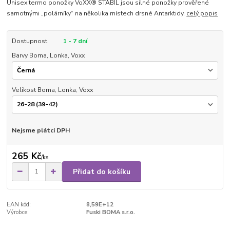
Unisex termo ponožky VoXX® STABIL jsou silné ponožky prověřené
samotnými „polárníky“ na několika místech drsné Antarktidy.
celý popis
Dostupnost
1 - 7 dní
Barvy Boma, Lonka, Voxx
Velikost Boma, Lonka, Voxx
Nejsme plátci DPH
265 Kč
/
ks
Přidat do košíku
EAN kód:
8,59E+12
Výrobce:
Fuski BOMA s.r.o.