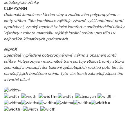
antialergické účinky.
CLIMAYARN
Dokonalá kombinace Merino vlny a značkového polypropylenu s
ionty stříbra. Tato kombinace zajišťuje výrazně vyšší odolnost proti
opotřebení, vysoký tepelně izolační komfort a antibakteriální účinky.
Výrobky z tohoto materiálu zajišťují ideální teplotu pro tělo i v
nejhorších klimatických podmínkách.
silproX
Speciálně vypředené polypropylénové vlákno s obsahem iontů
stříbra. Polypropylen maximálně transportuje vlhkost. Ionty stříbra
zpomalují a omezují růst bakterií způsobujících rozklad potu tím, že
narušují jejich buněčnou stěnu. Tyto vlastnosti zabraňují zápachům
a tvorbě plísní.