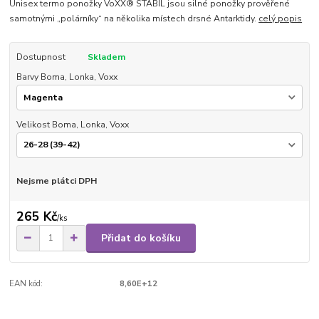
Unisex termo ponožky VoXX® STABIL jsou silné ponožky prověřené
samotnými „polárníky“ na několika místech drsné Antarktidy.
celý popis
Dostupnost
Skladem
Barvy Boma, Lonka, Voxx
Velikost Boma, Lonka, Voxx
Nejsme plátci DPH
265 Kč
/
ks
Přidat do košíku
EAN kód:
8,60E+12