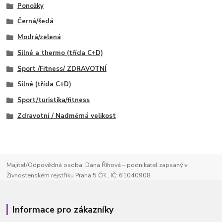
Ponožky
Černá/šedá
Modrá/zelená
Silné a thermo (třída C+D)
Sport /Fitness/ ZDRAVOTNÍ
Silné (třída C+D)
Sport/turistika/fitness
Zdravotní / Nadměrná velikost
Majitel/Odpovědná osoba: Dana Říhová – podnikatel zapsaný v
Živnostenském rejstříku Praha 5 ČR , IČ: 61040908
Informace pro zákazníky