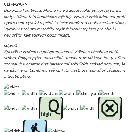
CLIMAYARN
Dokonalá kombinace Merino vlny a značkového polypropylenu s
ionty stříbra. Tato kombinace zajišťuje výrazně vyšší odolnost proti
opotřebení, vysoký tepelně izolační komfort a antibakteriální účinky.
Výrobky z tohoto materiálu zajišťují ideální teplotu pro tělo i v
nejhorších klimatických podmínkách.
silproX
Speciálně vypředené polypropylénové vlákno s obsahem iontů
stříbra. Polypropylen maximálně transportuje vlhkost. Ionty stříbra
zpomalují a omezují růst bakterií způsobujících rozklad potu tím, že
narušují jejich buněčnou stěnu. Tyto vlastnosti zabraňují zápachům
a tvorbě plísní.