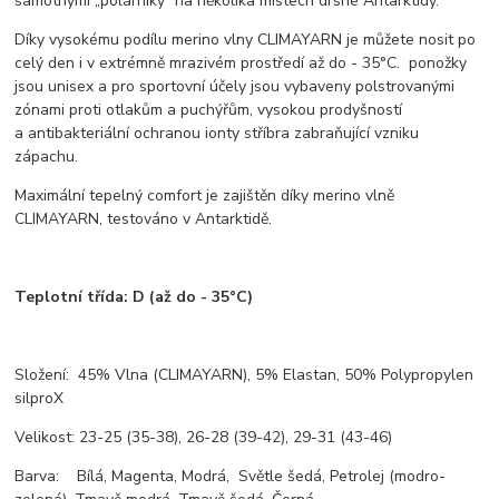
samotnými „polárníky“ na několika místech drsné Antarktidy.
Díky vysokému podílu merino vlny CLIMAYARN je můžete nosit po
celý den i v extrémně mrazivém prostředí až do - 35°C. ponožky
jsou unisex a pro sportovní účely jsou vybaveny polstrovanými
zónami proti otlakům a puchýřům, vysokou prodyšností
a antibakteriální ochranou ionty stříbra zabraňující vzniku
zápachu.
Maximální tepelný comfort je zajištěn díky merino vlně
CLIMAYARN, testováno v Antarktidě.
Teplotní třída:
D (až do - 35°C)
Složení: 45% Vlna (CLIMAYARN), 5% Elastan, 50% Polypropylen
silproX
Velikost: 23-25 (35-38), 26-28 (39-42), 29-31 (43-46)
Barva: Bílá, Magenta, Modrá, Světle šedá, Petrolej (modro-