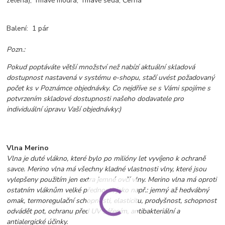
zelená), Tmavě modrá, Tmavě šedá, Černá
Balení: 1 pár
Pozn.:
Pokud poptáváte větší množství než nabízí aktuální skladová
dostupnost nastavená v systému e-shopu, stačí uvést požadovaný
počet ks v Poznámce objednávky. Co nejdříve se s Vámi spojíme s
potvrzením skladové dostupnosti našeho dodavatele pro
individuální úpravu Vaší objednávky:)
Vlna Merino
Vlna je duté vlákno, které bylo po milióny let vyvíjeno k ochraně
savce. Merino vlna má všechny kladné vlastnosti vlny, které jsou
vylepšeny použitím jen extra jemné ovčí vlny. Merino vlna má oproti
ostatním vláknům velké přednosti, jako např.: jemný až hedvábný
omak, termoregulační schopnosti, elasticitu, prodyšnost, schopnost
odvádět pot, ochranu před UV zářením,
antibakteriální a
antialergické účinky.