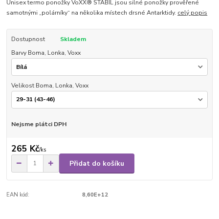
Unisex termo ponožky VoXX® STABIL jsou silné ponožky prověřené
samotnými „polárníky“ na několika místech drsné Antarktidy.
celý popis
Dostupnost
Skladem
Barvy Boma, Lonka, Voxx
Velikost Boma, Lonka, Voxx
Nejsme plátci DPH
265 Kč
/
ks
Přidat do košíku
EAN kód:
8,60E+12