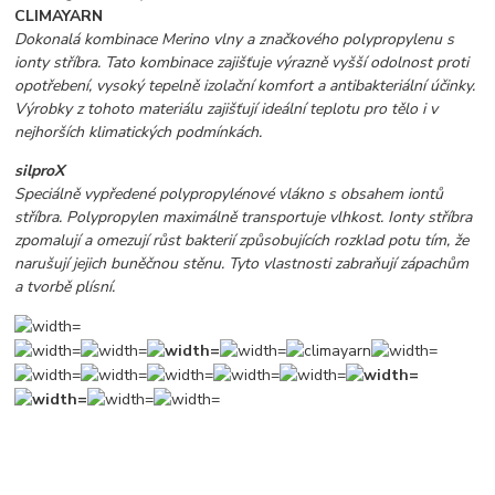
CLIMAYARN
Dokonalá kombinace Merino vlny a značkového polypropylenu s
ionty stříbra. Tato kombinace zajišťuje výrazně vyšší odolnost proti
opotřebení, vysoký tepelně izolační komfort a antibakteriální účinky.
Výrobky z tohoto materiálu zajišťují ideální teplotu pro tělo i v
nejhorších klimatických podmínkách.
silproX
Speciálně vypředené polypropylénové vlákno s obsahem iontů
stříbra. Polypropylen maximálně transportuje vlhkost. Ionty stříbra
zpomalují a omezují růst bakterií způsobujících rozklad potu tím, že
narušují jejich buněčnou stěnu. Tyto vlastnosti zabraňují zápachům
a tvorbě plísní.