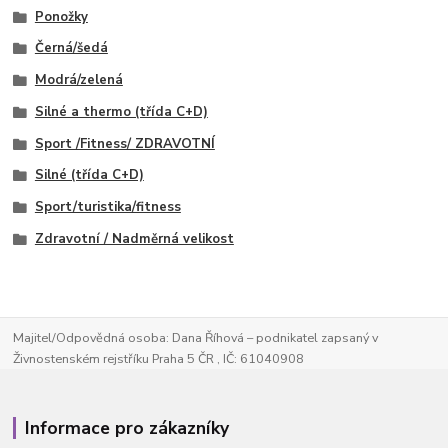
Ponožky
Černá/šedá
Modrá/zelená
Silné a thermo (třída C+D)
Sport /Fitness/ ZDRAVOTNÍ
Silné (třída C+D)
Sport/turistika/fitness
Zdravotní / Nadměrná velikost
Majitel/Odpovědná osoba: Dana Říhová – podnikatel zapsaný v
Živnostenském rejstříku Praha 5 ČR , IČ: 61040908
Informace pro zákazníky