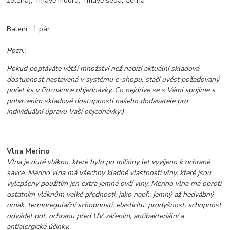
zelená), Tmavě modrá, Tmavě šedá, Černá
Balení: 1 pár
Pozn.:
Pokud poptáváte větší množství než nabízí aktuální skladová
dostupnost nastavená v systému e-shopu, stačí uvést požadovaný
počet ks v Poznámce objednávky. Co nejdříve se s Vámi spojíme s
potvrzením skladové dostupnosti našeho dodavatele pro
individuální úpravu Vaší objednávky:)
Vlna Merino
Vlna je duté vlákno, které bylo po milióny let vyvíjeno k ochraně
savce. Merino vlna má všechny kladné vlastnosti vlny, které jsou
vylepšeny použitím jen extra jemné ovčí vlny. Merino vlna má oproti
ostatním vláknům velké přednosti, jako např.: jemný až hedvábný
omak, termoregulační schopnosti, elasticitu, prodyšnost, schopnost
odvádět pot, ochranu před UV zářením,
antibakteriální a
antialergické účinky.