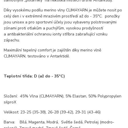
samotnými „polárníky“ na několika místech drsné Antarktidy.
Díky vysokému podílu merino vlny CLIMAYARN je můžete nosit po
celý den i v extrémně mrazivém prostředí až do - 35°C. ponožky
jsou unisex a pro sportovní účely jsou vybaveny polstrovanými
zónami proti otlakům a puchýřům, vysokou prodyšností
a antibakteriální ochranou ionty stříbra zabraňující vzniku
zápachu.
Maximální tepelný comfort je zajištěn díky merino vlně
CLIMAYARN, testováno v Antarktidě.
Teplotní třída:
D (až do - 35°C)
Složení: 45% Vlna (CLIMAYARN), 5% Elastan, 50% Polypropylen
silproX
Velikost: 23-25 (35-38), 26-28 (39-42), 29-31 (43-46)
Barva: Bílá, Magenta, Modrá, Světle šedá, Petrolej (modro-