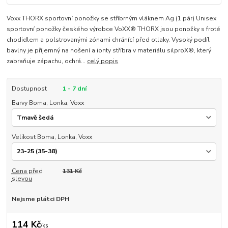
Voxx THORX sportovní ponožky se stříbrným vláknem Ag (1 pár) Unisex
sportovní ponožky českého výrobce VoXX® THORX jsou ponožky s froté
chodidlem a polstrovanými zónami chránící před otlaky. Vysoký podíl
bavlny je příjemný na nošení a ionty stříbra v materiálu silproX®, který
zabraňuje zápachu, ochrá...
celý popis
Dostupnost
1 - 7 dní
Barvy Boma, Lonka, Voxx
Velikost Boma, Lonka, Voxx
Cena před
131 Kč
slevou
Nejsme plátci DPH
114 Kč
/
ks