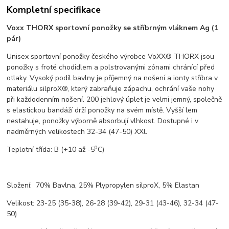
Kompletní specifikace
Voxx THORX sportovní ponožky se stříbrným vláknem Ag (1
pár)
Unisex sportovní ponožky českého výrobce VoXX® THORX jsou
ponožky s froté chodidlem a polstrovanými zónami chránící před
otlaky. Vysoký podíl bavlny je příjemný na nošení a ionty stříbra v
materiálu silproX®, který zabraňuje zápachu, ochrání vaše nohy
při každodenním nošení. 200 jehlový úplet je velmi jemný, společně
s elastickou bandáží drží ponožky na svém místě. Vyšší lem
nestahuje, ponožky výborně absorbují vlhkost. Dostupné i v
nadměrných velikostech 32-34 (47-50) XXl.
0
T
eplotní třída:
B
(+10 až -5
C)
Složení: 70% Bavlna, 25% Plypropylen silproX, 5% Elastan
Velikost: 23-25 (35-38), 26-28 (39-42), 29-31 (43-46), 32-34 (47-
50)