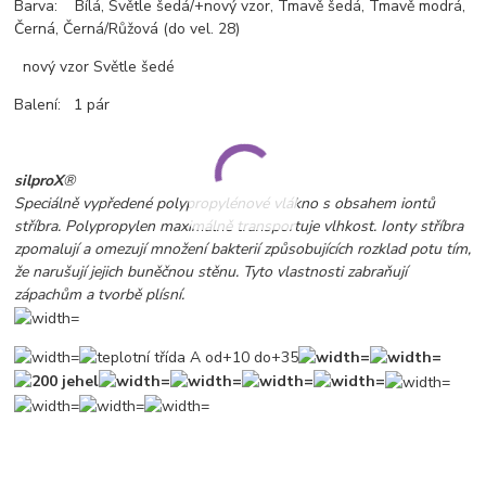
Barva: Bílá, Světle šedá/+nový vzor, Tmavě šedá, Tmavě modrá,
Černá, Černá/Růžová (do vel. 28)
nový vzor Světle šedé
Balení: 1 pár
silproX
®
Speciálně vypředené polypropylénové vlákno s obsahem iontů
stříbra. Polypropylen maximálně transportuje vlhkost. Ionty stříbra
zpomalují a omezují množení bakterií způsobujících rozklad potu tím,
že narušují jejich buněčnou stěnu. Tyto vlastnosti zabraňují
zápachům a tvorbě plísní.