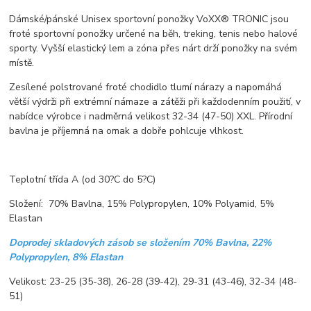
Dámské/pánské Unisex sportovní ponožky VoXX® TRONIC jsou
froté sportovní ponožky určené na běh, treking, tenis nebo halové
sporty. Vyšší elastický lem a zóna přes nárt drží ponožky na svém
místě.
Zesílené polstrované froté chodidlo tlumí nárazy a napomáhá
větší výdrži při extrémní námaze a zátěži při každodenním použití, v
nabídce výrobce i nadměrná velikost 32-34 (47-50) XXL. Přírodní
bavlna je příjemná na omak a dobře pohlcuje vlhkost.
Teplotní třída A (od 30?C do 5?C)
Složení: 70% Bavlna, 15% Polypropylen, 10% Polyamid, 5%
Elastan
Doprodej skladových zásob se složením 70% Bavlna, 22%
Polypropylen, 8% Elastan
Velikost: 23-25 (35-38), 26-28 (39-42), 29-31 (43-46), 32-34 (48-
51)