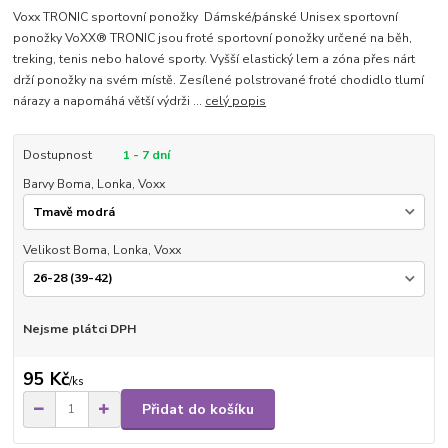
Voxx TRONIC sportovní ponožky Dámské/pánské Unisex sportovní
ponožky VoXX® TRONIC jsou froté sportovní ponožky určené na běh,
treking, tenis nebo halové sporty. Vyšší elastický lem a zóna přes nárt
drží ponožky na svém místě. Zesílené polstrované froté chodidlo tlumí
nárazy a napomáhá větší výdrži ...
celý popis
Dostupnost
1 - 7 dní
Barvy Boma, Lonka, Voxx
Velikost Boma, Lonka, Voxx
Nejsme plátci DPH
95 Kč
/
ks
Přidat do košíku