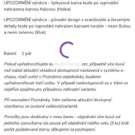
UPOZORNĚNÍ výrobce - tyrkysová barva bude po vyprodání
nahrazena barvou fialovou (Holka)
UPOZORNĚNÍ výrobce - původní design s oranžovými a červenými
detaily bude po vyprodání nahrazen barvami novými - neon žlutou
a neon zelenou (Kluk)
Balení: 1 pár
Pokud upřednostňujete konkrétní barvu/vzor, případně více kusů
než nabízí aktuální skladová dostupnost nastavená v systému e-
shopu, stačí uvést v Poznámce objednávky, budeme
upřednostňovat Vaší volbu. V případě nedostupnosti se s Vámi co
nejdříve spojíme pro případnou náhradní variantu.
Při neuvedení Poznámky, Vám zašleme aktuální dostupný
vzor/barvu ve zvolené velikosti/variantě.
Ponožky jsou dodávány v mixu barev - objednání více kusů od
jednoho vzoru/barvy lze pouze při objednání celého setu (3 ks) krát
počet požadované barvy, děkujeme za pochopení.