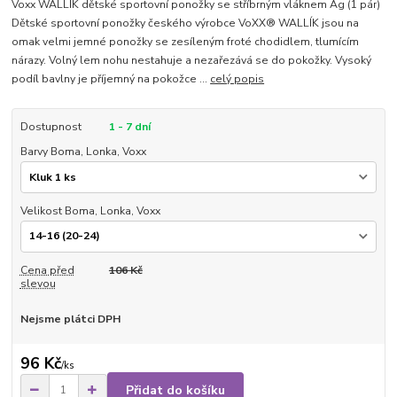
Voxx WALLÍK dětské sportovní ponožky se stříbrným vláknem Ag (1 pár)
Dětské sportovní ponožky českého výrobce VoXX® WALLÍK jsou na
omak velmi jemné ponožky se zesíleným froté chodidlem, tlumícím
nárazy. Volný lem nohu nestahuje a nezařezává se do pokožky. Vysoký
podíl bavlny je příjemný na pokožce ...
celý popis
Dostupnost
1 - 7 dní
Barvy Boma, Lonka, Voxx
Velikost Boma, Lonka, Voxx
Cena před
106 Kč
slevou
Nejsme plátci DPH
96 Kč
/
ks
Přidat do košíku