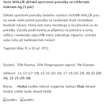
Voxx WALLÍK dětské sportovní ponožky se stříbrným
vláknem Ag (1 pár)
Dětské sportovní ponožky českého výrobce VoXX® WALLÍK jsou
na omak velmi jemné ponožky se zesíleným froté chodidlem,
tlumícím nárazy. Volný lem nohu nestahuje a nezařezává se do
pokožky. Vysoký podíl bavlny je příjemný na pokožce a ionty
stříbra v materiálu silproX®, který zabraňuje zápachu, ochrání
vaše nohy při každodenním nošení.
0
T
eplotní třída:
B
(+20 až -5
C)
Složení: 70% Bavlna, 25% Polypropylen silproX, 5% Elastan
Velikost: 11-13 (17-19), 14-16 (20-24), 17-19 (25-29),
20-22 (30-
34), 23-25 (35-38)
Barva:
Holka
(světle růžová, magenta, tyrkys);
Kluk
(tmavě
modrá, světle šedá, tmavě šedá)