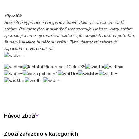
silproX
®
Speciálně vypředené polypropylénové vlákno s obsahem iontů
stříbra. Polypropylen maximálně transportuje vlhkost. Ionty stříbra
zpomalují a omezují množení bakterií způsobujících rozklad potu tím,
že narušují jejich buněčnou stěnu. Tyto vlastnosti zabraňují
zápachům a tvorbě plísní.
Původ zboží
Zboží zařazeno v kategoriích