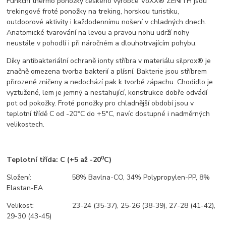
Funkční thermo ponožky českého výrobce VoXX® ZENITH jsou
trekingové froté ponožky na treking, horskou turistiku,
outdoorové aktivity i každodennímu nošení v chladných dnech.
Anatomické tvarování na levou a pravou nohu udrží nohy
neustále v pohodlí i při náročném a dlouhotrvajícím pohybu.
Díky antibakteriální ochraně ionty stříbra v materiálu silprox® je
značně omezena tvorba bakterií a plísní. Bakterie jsou stříbrem
přirozeně zničeny a nedochází pak k tvorbě zápachu. Chodidlo je
vyztužené, lem je jemný a nestahující, konstrukce dobře odvádí
pot od pokožky. Froté ponožky pro chladnější období jsou v
teplotní třídě C od -20°C do +5°C, navíc dostupné i nadměrných
velikostech.
0
Teplotní třída: C
(+5 až -20
C)
Složení: 58% Bavlna-CO, 34% Polypropylen-PP, 8%
Elastan-EA
Velikost: 23-24 (35-37), 25-26 (38-39), 27-28 (41-42),
29-30 (43-45)