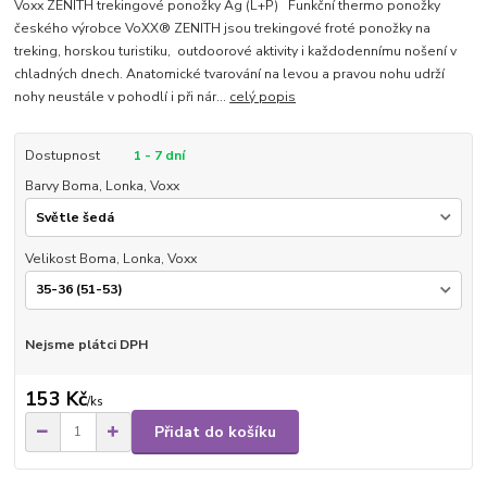
Voxx ZENITH trekingové ponožky Ag (L+P) Funkční thermo ponožky
českého výrobce VoXX® ZENITH jsou trekingové froté ponožky na
treking, horskou turistiku, outdoorové aktivity i každodennímu nošení v
chladných dnech. Anatomické tvarování na levou a pravou nohu udrží
nohy neustále v pohodlí i při nár...
celý popis
Dostupnost
1 - 7 dní
Barvy Boma, Lonka, Voxx
Velikost Boma, Lonka, Voxx
Nejsme plátci DPH
153 Kč
/
ks
Přidat do košíku