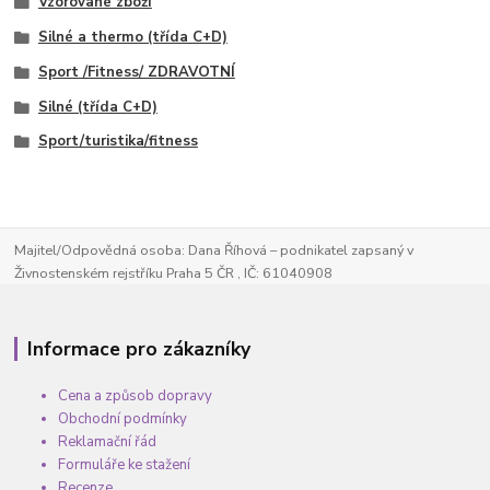
Vzorované zboží
Silné a thermo (třída C+D)
Sport /Fitness/ ZDRAVOTNÍ
Silné (třída C+D)
Sport/turistika/fitness
Majitel/Odpovědná osoba: Dana Říhová – podnikatel zapsaný v
Živnostenském rejstříku Praha 5 ČR , IČ: 61040908
Informace pro zákazníky
Cena a způsob dopravy
Obchodní podmínky
Reklamační řád
Formuláře ke stažení
Recenze