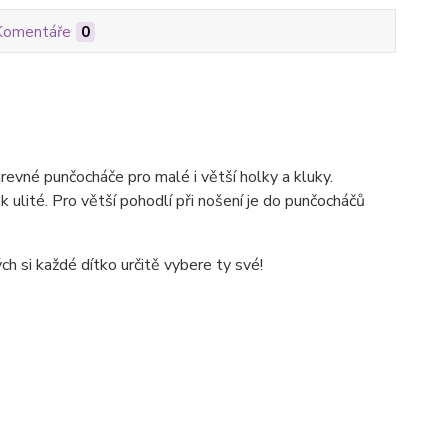
Komentáře
0
né punčocháče pro malé i větší holky a kluky.
 ulité. Pro větší pohodlí při nošení je do punčocháčů
h si každé dítko určitě vybere ty své!