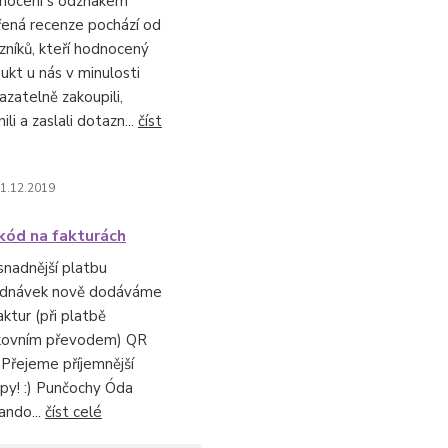
nocení s odznakem
ená recenze pochází od
zníků, kteří hodnocený
ukt u nás v minulosti
azatelně zakoupili,
ili a zaslali dotazn...
číst
1.12.2019
kód na fakturách
snadnější platbu
ednávek nově dodáváme
aktur (při platbě
kovním převodem) QR
 Přejeme příjemnější
py! :) Punčochy Óda
ando...
číst celé