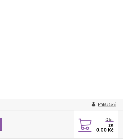
Přihlášení
0
ks
za
0,00 Kč