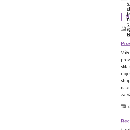
N
0
Pro
Váže
prov
skla
obje
shop
nale
za V
0
Rec