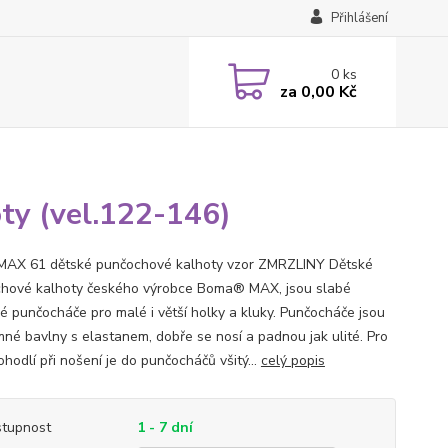
Přihlášení
0
ks
za
0,00 Kč
y (vel.122-146)
AX 61 dětské punčochové kalhoty vzor ZMRZLINY Dětské
hové kalhoty českého výrobce Boma® MAX, jsou slabé
é punčocháče pro malé i větší holky a kluky. Punčocháče jsou
emné bavlny s elastanem, dobře se nosí a padnou jak ulité. Pro
ohodlí při nošení je do punčocháčů všitý...
celý popis
tupnost
1 - 7 dní