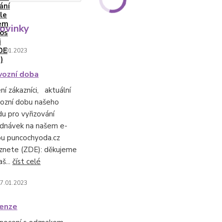
ovinky
1.01.2023
vozní doba
ní zákazníci, aktuální
ozní dobu našeho
du pro vyřizování
dnávek na našem e-
u puncochyoda.cz
znete (ZDE): děkujeme
aš...
číst celé
7.01.2023
enze