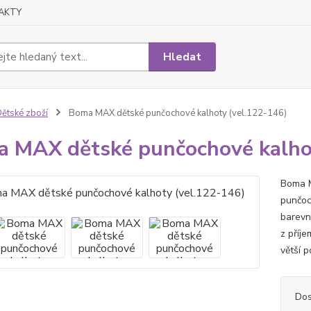
AKTY
Hledat
ětské zboží
Boma MAX dětské punčochové kalhoty (vel.122-146)
 MAX dětské punčochové kalhot
Boma M
punčoc
barevn
z příj
větší p
Dos