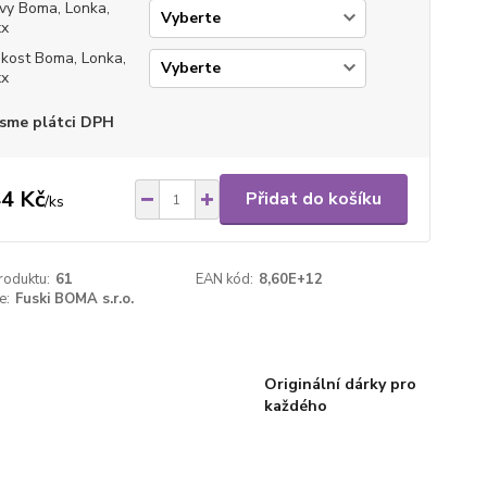
vy Boma, Lonka,
xx
ikost Boma, Lonka,
xx
sme plátci DPH
4 Kč
Přidat do košíku
/
ks
roduktu:
61
EAN kód:
8,60E+12
e:
Fuski BOMA s.r.o.
Originální dárky pro
každého