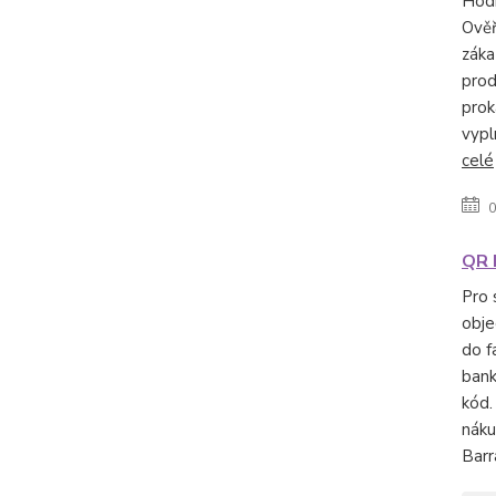
Hod
Ověř
záka
prod
prok
vypln
celé
0
QR 
Pro 
obj
do f
ban
kód.
náku
Barr