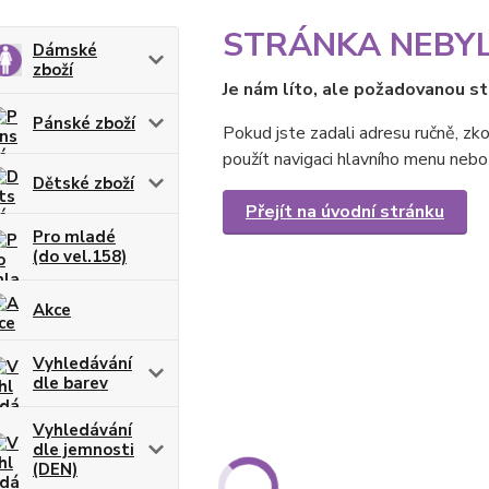
STRÁNKA NEBY
Dámské
zboží
Je nám líto, ale požadovanou st
Pánské zboží
Pokud jste zadali adresu ručně, zko
použít navigaci hlavního menu nebo 
Dětské zboží
Přejít na úvodní stránku
Pro mladé
(do vel.158)
Akce
Vyhledávání
dle barev
Vyhledávání
dle jemnosti
(DEN)