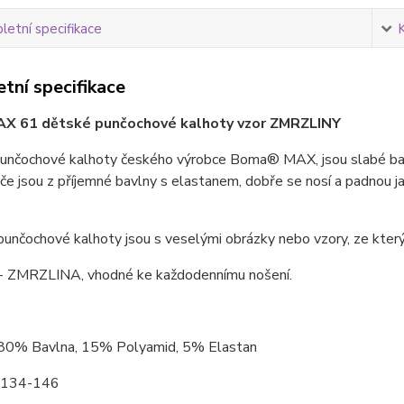
etní specifikace
tní specifikace
X 61 dětské punčochové kalhoty vzor ZMRZLINY
unčochové kalhoty českého výrobce Boma® MAX, jsou slabé barev
e jsou z příjemné bavlny s elastanem, dobře se nosí a padnou jak
unčochové kalhoty jsou s veselými obrázky nebo vzory, ze kterýc
- ZMRZLINA, vhodné ke každodennímu nošení.
 80% Bavlna, 15% Polyamid, 5% Elastan
: 134-146