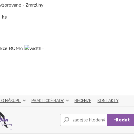
zorované - Zmrzliny
1 ks
 O NÁKUPU
PRAKTICKÉ RADY
RECENZE
KONTAKTY
Hledat