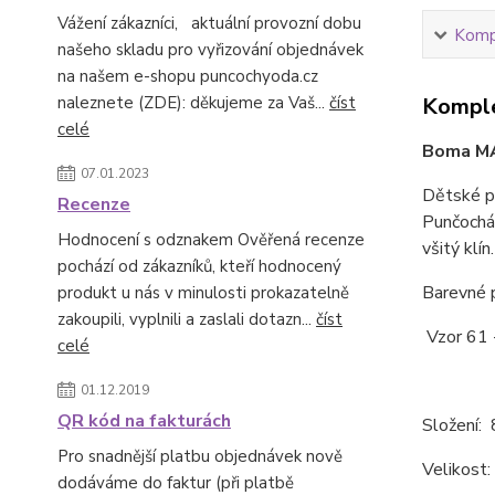
Vážení zákazníci, aktuální provozní dobu
Kompl
našeho skladu pro vyřizování objednávek
na našem e-shopu puncochyoda.cz
naleznete (ZDE): děkujeme za Vaš...
číst
Komple
celé
Boma MA
07.01.2023
Dětské p
Recenze
Punčocháč
Hodnocení s odznakem Ověřená recenze
všitý klín.
pochází od zákazníků, kteří hodnocený
Barevné p
produkt u nás v minulosti prokazatelně
zakoupili, vyplnili a zaslali dotazn...
číst
Vzor 61 
celé
01.12.2019
QR kód na fakturách
Složení:
Pro snadnější platbu objednávek nově
Velikost
dodáváme do faktur (při platbě