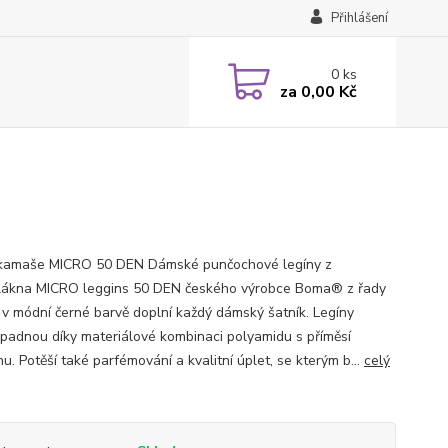
Přihlášení
0
ks
za
0,00 Kč
kamaše MICRO 50 DEN Dámské punčochové legíny z
lákna MICRO leggins 50 DEN českého výrobce Boma® z řady
 v módní černé barvě doplní každý dámský šatník. Legíny
 padnou díky materiálové kombinaci polyamidu s příměsí
u. Potěší také parfémování a kvalitní úplet, se kterým b...
celý