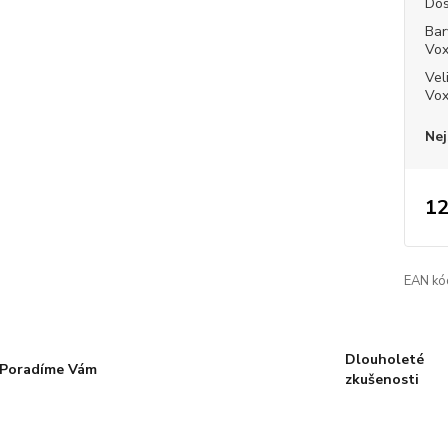
Dos
Bar
Vo
Vel
Vo
Nej
12
EAN kó
Dlouholeté
Poradíme Vám
zkušenosti