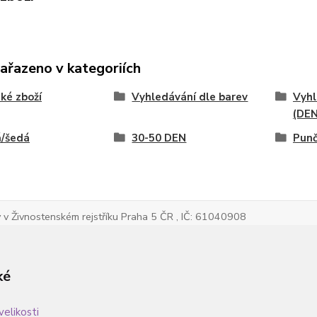
zařazeno v kategoriích
ké zboží
Vyhledávání dle barev
Vyhl
(DEN
á/šedá
30-50 DEN
Pun
v Živnostenském rejstříku Praha 5 ČR , IČ: 61040908
ké
velikosti