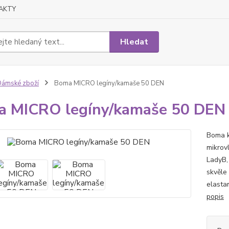
AKTY
Hledat
ámské zboží
Boma MICRO legíny/kamaše 50 DEN
 MICRO legíny/kamaše 50 DEN
Boma 
mikrov
LadyB,
skvěle
elastan
popis