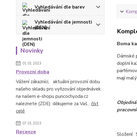
Vyhledávání dle barev
Kompl
Vyhledávání dle jemnosti
(DEN)
Komple
Boma ka
Novinky
Dámské p
doplní ka
01.01.2023
parfémová
Provozní doba
mají malý 
Vážení zákazníci, aktuální provozní dobu
našeho skladu pro vyřizování objednávek
na našem e-shopu puncochyoda.cz
Objednán
naleznete (ZDE): děkujeme za Vaš...
číst
pracovní
celé
07.01.2023
Recenze
Složení: