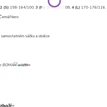
2 (S)
158-164/100,
3 (M)
164-170/108,
4 (L)
170-176/116,
Černá/Nero
V samostatném sáčku a obálce
zboží