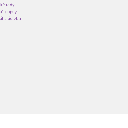
cké rady
té pojmy
ál a údržba