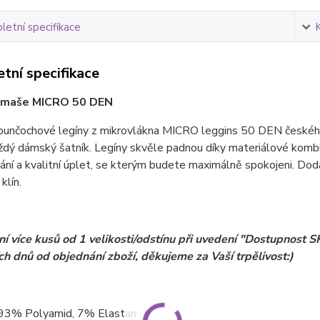
etní specifikace
tní specifikace
maše MICRO 50 DEN
unčochové legíny z mikrovlákna MICRO leggins 50 DEN českéh
ždý dámský šatník. Legíny skvěle padnou díky materiálové kombi
ní a kvalitní úplet, se kterým budete maximálně spokojeni. Do
klín.
í více kusů od 1 velikosti/odstínu při uvedení "Dostupnost
ch dnů od objednání zboží, děkujeme za Vaší trpělivost:)
 93% Polyamid, 7% Elastan