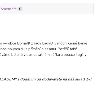
Komentáře
0
o výrobce Boma® z řady LadyB, v módní černé barvě
naci polyamidu s příměsí elastanu. Potěší také
dáváme balené v samostatném sáčku a obálce, legíny
 SKLADEM" s dodáním od dodavatele na náš sklad 1-7