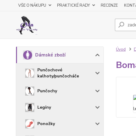
VŠE O NÁKUPU
PRAKTICKÉ RADY
RECENZE
KONT
Úvod
D
Dámské zboží
Boma
Punčochové
kalhoty/punčocháče
Punčochy
Legíny
Ponožky