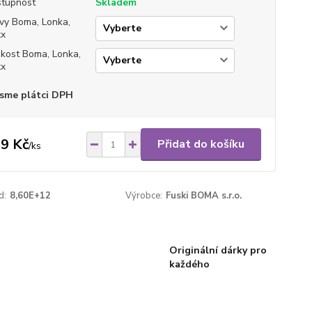
tupnost
Skladem
vy Boma, Lonka,
xx
ikost Boma, Lonka,
xx
sme plátci DPH
9 Kč
Přidat do košíku
/
ks
d:
8,60E+12
Výrobce:
Fuski BOMA s.r.o.
Originální dárky pro
každého