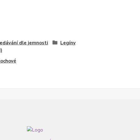
edávání dle jemnosti
Legíny
)
čochové