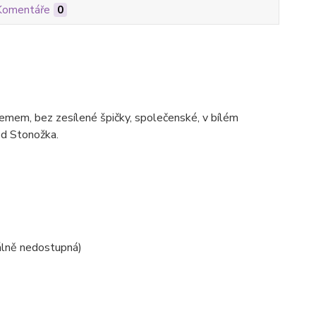
Komentáře
0
mem, bez zesílené špičky, společenské, v bílém
od Stonožka.
lně nedostupná)