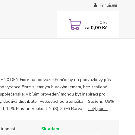
Přihlášení
0
ks
za
0,00 Kč
E 20 DEN Fiore na podvazekPunčochy na podvazkový pás
ho výrobce Fiore s jemným hladkým lemem, bez zesílené
, společenské, v bílém provedení mohou být inspirací pro
y, dodává distributor Velkoobchod Stonožka. Složení: 86%
d, 14% Elastan Velikost: 2 (S), 3 (M) Barva: ...
celý popis
tupnost
Skladem