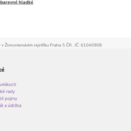
barevné hladké
v Živnostenském rejstříku Praha 5 ČR , IČ: 61040908
ké
velikosti
cké rady
té pojmy
ál a údržba