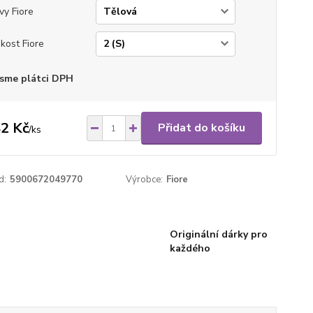
vy Fiore
ikost Fiore
sme plátci DPH
2 Kč
Přidat do košíku
/
ks
d:
5900672049770
Výrobce:
Fiore
Originální dárky pro
každého