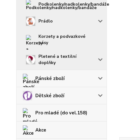
Podkolenky/nadkolenky/bandáže
Prádlo
Korzety a podvazkové
pásy
Pletené a textilní
doplňky
Pánské zboží
Dětské zboží
Pro mladé (do vel.158)
Akce