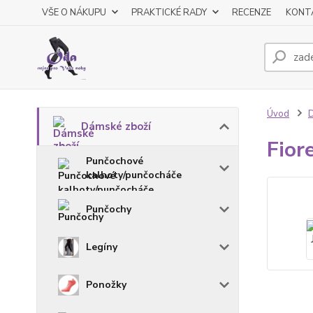
VŠE O NÁKUPU
PRAKTICKÉ RADY
RECENZE
KONT
Úvod
D
Dámské zboží
Fior
Punčochové
kalhoty/punčocháče
Punčochy
Legíny
Ponožky