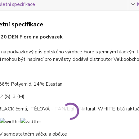
etní specifikace
tní specifikace
 20 DEN Fiore na podvazek
 na podvazkový pás polského výrobce Fiore s jemným hladkým le
 mohou být inspirací pro nevěsty, dodává distributor Velkoobch
 86% Polyamid, 14% Elastan
2 (S), 3 (M)
LACK-černá, TĚLOVÁ - TAN/Light Natural, WHITE-bílá (aktuá
V samostatném sáčku a obálce