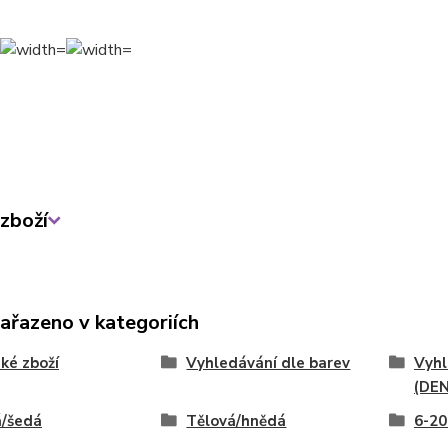
zboží
zařazeno v kategoriích
ké zboží
Vyhledávání dle barev
Vyhl
(DEN
á/šedá
Tělová/hnědá
6-20