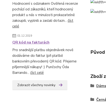
Hodnocení s odznakem Ověřená recenze
pochází od zákazníků, kteří hodnocený
produkt u nás v minulosti prokazatelně
zakoupili, vyplnili a zaslali dotazn...
číst
celé
01.12.2019
QR kód na fakturách
Pro snadnější platbu objednávek nově
Původ 
dodáváme do faktur (při platbě
bankovním převodem) QR kód. Přejeme
příjemnější nákupy! :) Punčochy Óda
Barrando...
číst celé
Zboží 
Zobrazit všechny novinky
Dáms
Čern