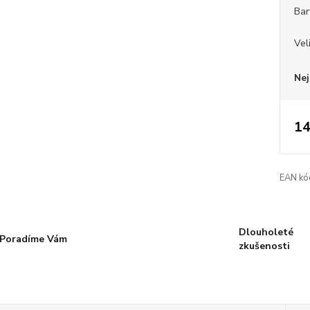
Bar
Vel
Nej
14
EAN kó
Dlouholeté
Poradíme Vám
zkušenosti