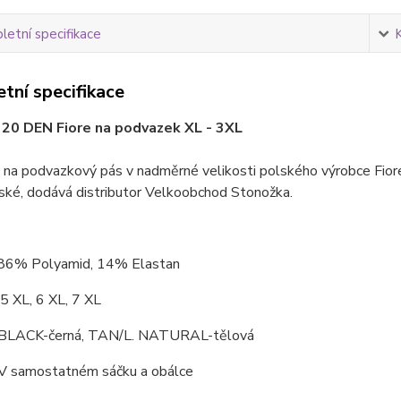
etní specifikace
tní specifikace
20 DEN Fiore na podvazek XL - 3XL
 na podvazkový pás v nadměrné velikosti polského výrobce Fior
ské, dodává distributor Velkoobchod Stonožka.
 86% Polyamid, 14% Elastan
 5 XL, 6 XL, 7 XL
BLACK-černá, TAN/L. NATURAL-tělová
V samostatném sáčku a obálce