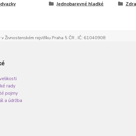
odvazky
Jednobarevné hladké
Zdra
v Živnostenském rejstříku Praha 5 ČR , IČ: 61040908
ké
velikosti
cké rady
té pojmy
ál a údržba