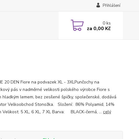
Přihlášení
0
ks
za
0,00 Kč
E 20 DEN Fiore na podvazek XL - 3XLPunčochy na
kový pás v nadměrné velikosti polského výrobce Fiore s
 hladkým lemem, bez zesílené špičky, společenské, dodává
butor Velkoobchod Stonožka. Složení: 86% Polyamid, 14%
n Velikost: 5 XL, 6 XL, 7 XL Barva: BLACK-černá, ...
celý