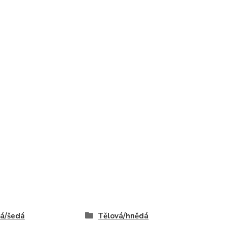
á/šedá
Tělová/hnědá