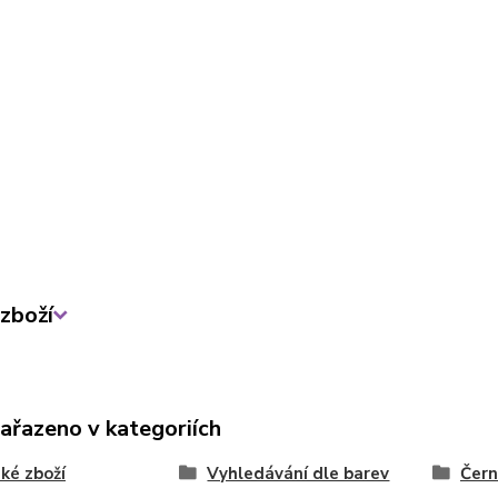
zboží
zařazeno v kategoriích
ké zboží
Vyhledávání dle barev
Čern