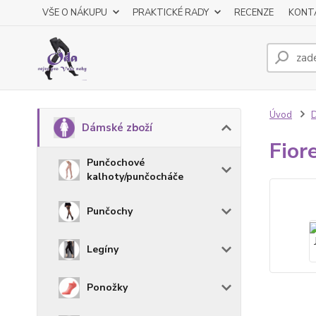
VŠE O NÁKUPU
PRAKTICKÉ RADY
RECENZE
KONT
Úvod
D
Dámské zboží
Fior
Punčochové
kalhoty/punčocháče
Punčochy
Legíny
Ponožky