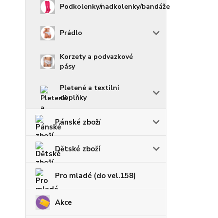
Podkolenky/nadkolenky/bandáže
Prádlo
Korzety a podvazkové
pásy
Pletené a textilní
doplňky
Pánské zboží
Dětské zboží
Pro mladé (do vel.158)
Akce