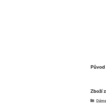
Původ 
Zboží 
Dáms