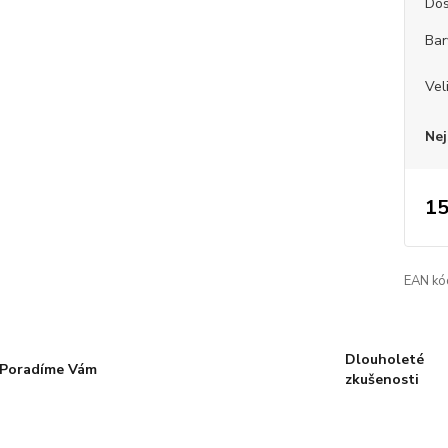
Dos
Bar
Vel
Nej
15
EAN kó
Dlouholeté
Poradíme Vám
zkušenosti