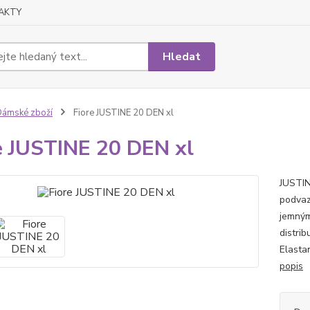
AKTY
Hledat
ámské zboží
Fiore JUSTINE 20 DEN xl
e JUSTINE 20 DEN xl
JUSTIN
podvaz
jemným
distri
Elasta
popis