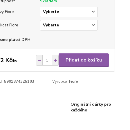
tupnost
Skladem
vy Fiore
ikost Fiore
sme plátci DPH
2 Kč
Přidat do košíku
/
ks
d:
5901874325103
Výrobce:
Fiore
Originální dárky pro
každého