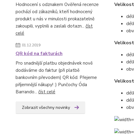
Velikost
Hodnocení s odznakem Ověřená recenze
pochází od zákazníků, kteří hodnocený
dél
produkt u nás v minulosti prokazatelně
dél
zakoupili, vyplnili a zaslali dotazn...
číst
obv
celé
Velikos
01.12.2019
QR kód na fakturách
dél
dél
Pro snadnější platbu objednávek nově
obv
dodáváme do faktur (při platbě
bankovním převodem) QR kód. Přejeme
Velikos
příjemnější nákupy! :) Punčochy Óda
Barrando...
číst celé
dél
dél
obv
Zobrazit všechny novinky