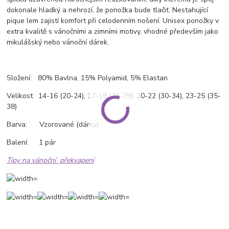
dokonale hladký a nehrozí, že ponožka bude tlačit. Nestahující
pique lem zajistí komfort při celodenním nošení. Unisex ponožky v
extra kvalitě s vánočními a zimními motivy, vhodné především jako
mikulášský nebo vánoční dárek.
Složení: 80% Bavlna, 15% Polyamid, 5% Elastan
Velikost: 14-16 (20-24), 17-19 (25-29), 20-22 (30-34), 23-25 (35-
38)
Barva: Vzorované (dárky)
Balení: 1 pár
Tipy na vánoční překvapení