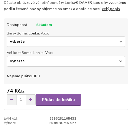
Dětské obrázkové vánoční ponožky Lonka® DAMER jsou díky vysokému
podílu česané bavlny příjemné na omak a dobře se nosí.
celý popis
Dostupnost
Skladem
Barvy Boma, Lonka, Voxx
Velikost Boma, Lonka, Voxx
Nejsme plátci DPH
74 Kč
/
ks
Přidat do košíku
EAN kód:
8596281105432
Výrobce:
Fuski BOMA s.r.o.