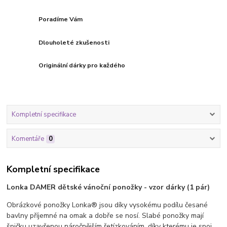
Poradíme Vám
Dlouholeté zkušenosti
Originální dárky pro každého
Kompletní specifikace
Komentáře
0
Kompletní specifikace
Lonka DAMER dětské vánoční ponožky - vzor dárky (1 pár)
Obrázkové ponožky Lonka® jsou díky vysokému podílu česané
bavlny příjemné na omak a dobře se nosí. Slabé ponožky mají
špičku uzavřenou náročnějším řetízkováním, díky kterému je spoj