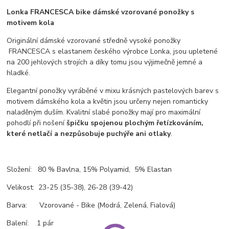
Lonka FRANCESCA bike dámské vzorované ponožky s
motivem kola
Originální dámské vzorované středně vysoké ponožky
FRANCESCA s elastanem českého výrobce Lonka, jsou upletené
na 200 jehlových strojích a díky tomu jsou výjimečně jemné a
hladké.
Elegantní ponožky vyráběné v mixu krásných pastelových barev s
motivem dámského kola a květin jsou určeny nejen romanticky
naladěným duším. Kvalitní slabé ponožky mají pro maximální
pohodlí při nošení
špičku spojenou plochým řetízkováním,
které netlačí a nezpůsobuje puchýře ani otlaky
.
Složení: 80 % Bavlna, 15% Polyamid, 5% Elastan
Velikost: 23-25 (35-38), 26-28 (39-42)
Barva: Vzorované - Bike (Modrá, Zelená, Fialová)
Balení: 1 pár