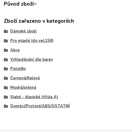
Původ zboží
Zboží zařazeno v kategoriích
Dámské zboží
Pro mladé (do vel.158)
Akce
Vyhledávání dle barev
Ponožky
Červená/fialová
Modrá/zelená
Slabé - klasické (třída A)
Domácí/Prstové/ABS/OSTATNÍ