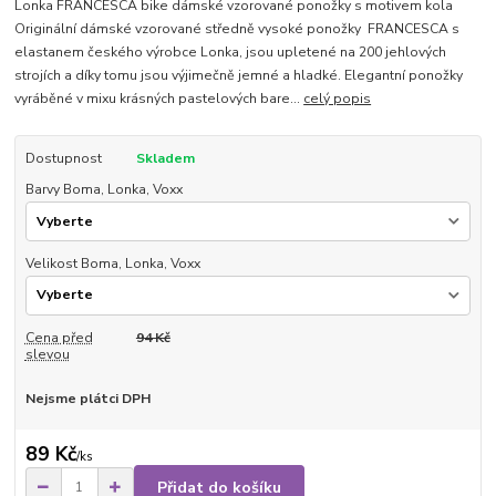
Lonka FRANCESCA bike dámské vzorované ponožky s motivem kola
Originální dámské vzorované středně vysoké ponožky FRANCESCA s
elastanem českého výrobce Lonka, jsou upletené na 200 jehlových
strojích a díky tomu jsou výjimečně jemné a hladké. Elegantní ponožky
vyráběné v mixu krásných pastelových bare...
celý popis
Dostupnost
Skladem
Barvy Boma, Lonka, Voxx
Velikost Boma, Lonka, Voxx
Cena před
94 Kč
slevou
Nejsme plátci DPH
89 Kč
/
ks
Přidat do košíku