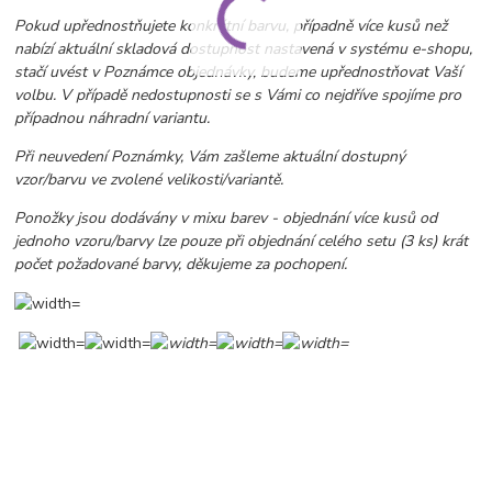
Pokud upřednostňujete konkrétní barvu, případně více kusů než
nabízí aktuální skladová dostupnost nastavená v systému e-shopu,
stačí uvést v Poznámce objednávky, budeme upřednostňovat Vaší
volbu. V případě nedostupnosti se s Vámi co nejdříve spojíme pro
případnou náhradní variantu.
Při neuvedení Poznámky, Vám zašleme aktuální dostupný
vzor/barvu ve zvolené velikosti/variantě.
Ponožky jsou dodávány v mixu barev - objednání více kusů od
jednoho vzoru/barvy lze pouze při objednání celého setu (3 ks) krát
počet požadované barvy, děkujeme za pochopení.