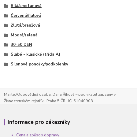
Bílá/smetanová
Červená/fialová
Žlutá/oranžová
Modrá/zelená
30-50 DEN
Slabé - klasické (třída A)
Silonové ponožky/podkolenky
Majitel/Odpovědná osoba: Dana Říhová – podnikatel zapsaný v
Živnostenském rejstříku Praha 5 ČR , IČ: 61040908
Informace pro zákazníky
Cena a způsob dopravy