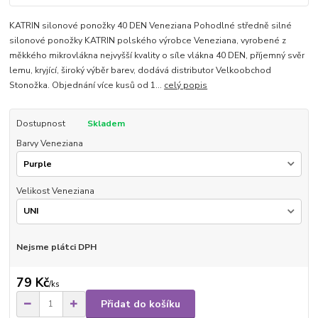
KATRIN silonové ponožky 40 DEN Veneziana Pohodlné středně silné
silonové ponožky KATRIN polského výrobce Veneziana, vyrobené z
měkkého mikrovlákna nejvyšší kvality o síle vlákna 40 DEN, příjemný svěr
lemu, kryjící, široký výběr barev, dodává distributor Velkoobchod
Stonožka. Objednání více kusů od 1...
celý popis
Dostupnost
Skladem
Barvy Veneziana
Velikost Veneziana
Nejsme plátci DPH
79 Kč
/
ks
Přidat do košíku