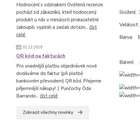
Hodnocení s odznakem Ověřená recenze
Složení:
pochází od zákazníků, kteří hodnocený
produkt u nás v minulosti prokazatelně
Velikost
zakoupili, vyplnili a zaslali dotazn...
číst
celé
Barva: B
01.12.2019
QR kód na fakturách
Balení: 
Pro snadnější platbu objednávek nově
dodáváme do faktur (při platbě
bankovním převodem) QR kód. Přejeme
příjemnější nákupy! :) Punčochy Óda
Barrando...
číst celé
Zobrazit všechny novinky