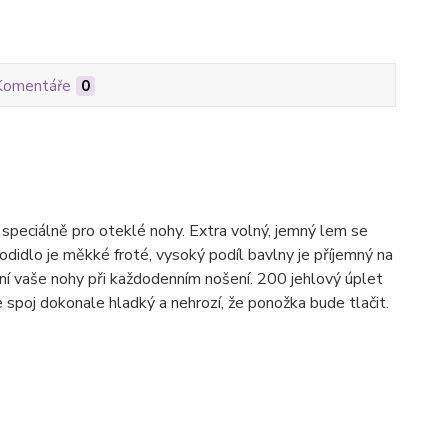
Komentáře
0
ciálně pro oteklé nohy. Extra volný, jemný lem se
odidlo je měkké froté, vysoký podíl bavlny je příjemný na
rání vaše nohy při každodenním nošení. 200 jehlový úplet
e spoj dokonale hladký a nehrozí, že ponožka bude tlačit.