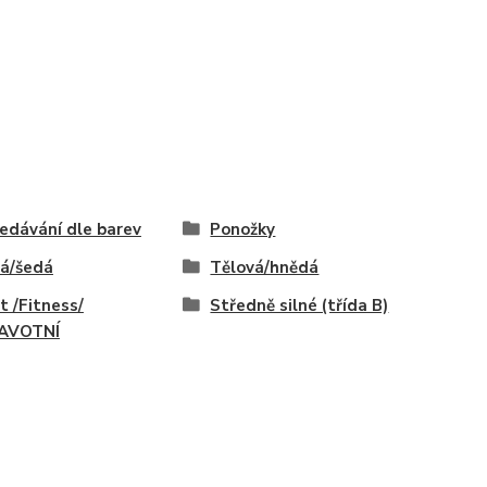
edávání dle barev
Ponožky
á/šedá
Tělová/hnědá
t /Fitness/
Středně silné (třída B)
AVOTNÍ