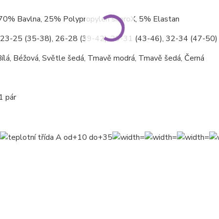
 70% Bavlna, 25% Polypropylen silproX, 5% Elastan
: 23-25 (35-38), 26-28 (39-42), 29-31 (43-46), 32-34 (47-50)
ílá, Béžová, Světle šedá, Tmavě modrá, Tmavě šedá, Černá
1 pár