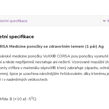
etní specifikace
tní specifikace
RSA Medicine ponožky se zdravotním lemem (1 pár) Ag
ánské medicine ponožky VoXX® CORSA jsou ponožky vyvinuté spe
í a nikde nepříjemně nestahuje ani neškrtí. Vzorované masážní ch
ionty stříbra v materiálu silproX®, který zabraňuje zápachu, och
jemný, špice je uzavřena náročnějším řetízkováním, díky kterému j
i v nadměrných velikostech.
0
třída:
B
(+10 až -5
C)