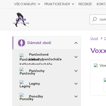
VŠE O NÁKUPU
PRAKTICKÉ RADY
RECENZE
KONT
Úvod
D
Dámské zboží
Voxx
Punčochové
kalhoty/punčocháče
Punčochy
Legíny
Ponožky