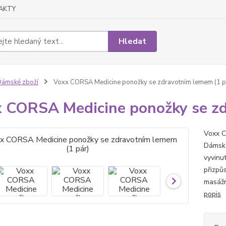
AKTY
Hledat
ámské zboží
Voxx CORSA Medicine ponožky se zdravotním lemem (1 p
 CORSA Medicine ponožky se zd
Voxx C
Dámsk
vyvinu
přizpů
masážní
popis