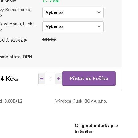
tupnost
1 - 7 dní
vy Boma, Lonka,
xx
ikost Boma, Lonka,
xx
a před slevou
131 Kč
sme plátci DPH
4 Kč
Přidat do košíku
/
ks
d:
8,60E+12
Výrobce:
Fuski BOMA s.r.o.
Originální dárky pro
každého