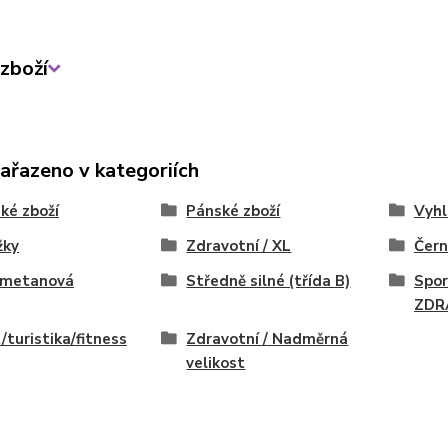
zboží
zařazeno v kategoriích
ké zboží
Pánské zboží
Vyhl
žky
Zdravotní / XL
Čern
/smetanová
Středně silné (třída B)
Spor
ZDR
/turistika/fitness
Zdravotní / Nadměrná
velikost