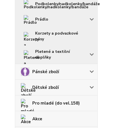
Podkolenky/nadkolenky/bandáže
Prádlo
Korzety a podvazkové
pásy
Pletené a textilní
doplňky
Pánské zboží
Dětské zboží
Pro mladé (do vel.158)
Akce