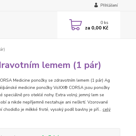
Přihlášení
0
ks
za
0,00 Kč
ár)
ravotním lemem (1 pár)
ORSA Medicine ponožky se zdravotním lemem (1 pár) Ag
é/pánské medicine ponožky VoXX® CORSA jsou ponožky
té speciálně pro oteklé nohy. Extra volný, jemný lem se
sobí a nikde nepříjemně nestahuje ani neškrtí. Vzorované
 chodidlo je měkké froté, vysoký podíl bavlny je pří...
celý