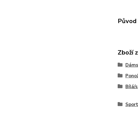
Původ 
Zboží 
Dáms
Pono
Bílá
Sport