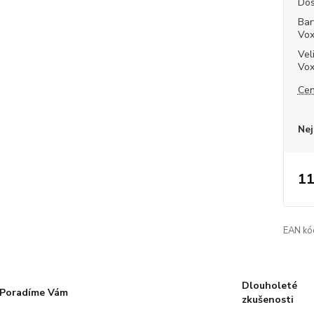
Dos
Bar
Vo
Vel
Vo
Cen
Nej
11
EAN kó
Dlouholeté
Poradíme Vám
zkušenosti