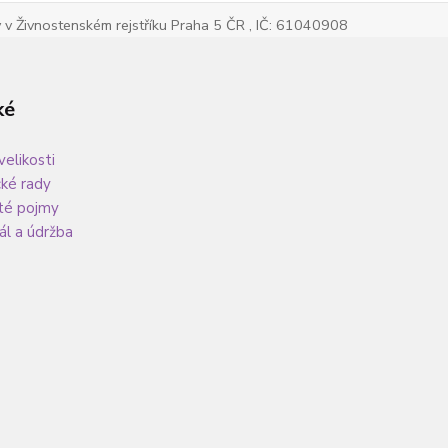
v Živnostenském rejstříku Praha 5 ČR , IČ: 61040908
ké
velikosti
cké rady
té pojmy
ál a údržba