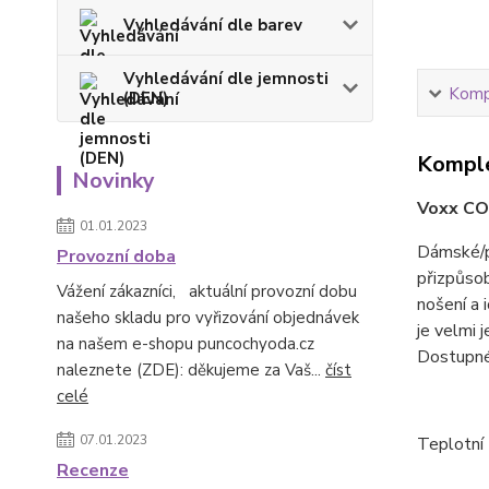
Vyhledávání dle barev
Vyhledávání dle jemnosti
Kompl
(DEN)
Komple
Novinky
Voxx CO
01.01.2023
Dámské/p
Provozní doba
přizpůsob
Vážení zákazníci, aktuální provozní dobu
nošení a 
našeho skladu pro vyřizování objednávek
je velmi 
na našem e-shopu puncochyoda.cz
Dostupné 
naleznete (ZDE): děkujeme za Vaš...
číst
celé
07.01.2023
T
eplotní 
Recenze