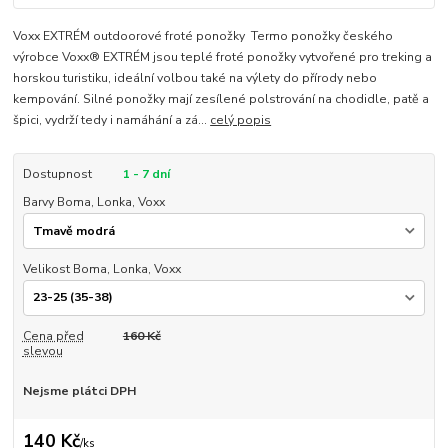
Voxx EXTRÉM outdoorové froté ponožky Termo ponožky českého
výrobce Voxx® EXTRÉM jsou teplé froté ponožky vytvořené pro treking a
horskou turistiku, ideální volbou také na výlety do přírody nebo
kempování. Silné ponožky mají zesílené polstrování na chodidle, patě a
špici, vydrží tedy i namáhání a zá...
celý popis
Dostupnost
1 - 7 dní
Barvy Boma, Lonka, Voxx
Velikost Boma, Lonka, Voxx
Cena před
160 Kč
slevou
Nejsme plátci DPH
140 Kč
/
ks