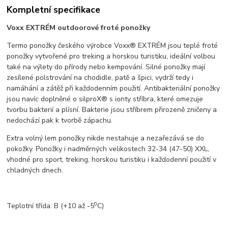
Kompletní specifikace
Voxx EXTRÉM outdoorové froté ponožky
Termo ponožky českého výrobce Voxx® EXTRÉM jsou teplé froté
ponožky vytvořené pro treking a horskou turistiku, ideální volbou
také na výlety do přírody nebo kempování. Silné ponožky mají
zesílené polstrování na chodidle, patě a špici, vydrží tedy i
namáhání a zátěž při každodenním použití. Antibakteriální ponožky
jsou navíc doplněné o silproX® s ionty stříbra, které omezuje
tvorbu bakterií a plísní. Bakterie jsou stříbrem přirozeně zničeny a
nedochází pak k tvorbě zápachu.
Extra volný lem ponožky nikde nestahuje a nezařezává se do
pokožky. Ponožky i nadměrných velikostech 32-34 (47-50) XXL,
vhodné pro sport, treking, horskou turistiku i každodenní použití v
chladných dnech.
0
Teplotní třída:
B
(+10 až -5
C)