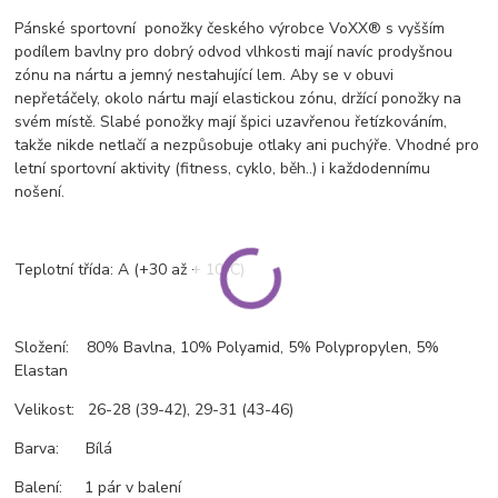
Pánské sportovní ponožky českého výrobce VoXX® s vyšším
podílem bavlny pro dobrý odvod vlhkosti mají navíc prodyšnou
zónu na nártu a jemný nestahující lem. Aby se v obuvi
nepřetáčely, okolo nártu mají elastickou zónu, držící ponožky na
svém místě. Slabé ponožky mají špici uzavřenou řetízkováním,
takže nikde netlačí a nezpůsobuje otlaky ani puchýře. Vhodné pro
letní sportovní aktivity (fitness, cyklo, běh..) i každodennímu
nošení.
0
Teplotní třída: A (+30 až + 10
C)
Složení: 80% Bavlna, 10% Polyamid, 5% Polypropylen, 5%
Elastan
Velikost: 26-28 (39-42), 29-31 (43-46)
Barva: Bílá
Balení: 1 pár v balení