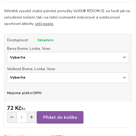
Středně vysoké slabé pánské ponožky VoXX® REXON 01 se hodí jak na
celodenní nošení, tak i na letní rozmanité indoorové a outdoorové
sportovní aktivity.
celý popis
Dostupnost
Skladem
Barvy Boma, Lonka, Voxx
Velikost Boma, Lonka, Voxx
Nejsme plátci DPH
72 Kč
/
ks
Přidat do košíku