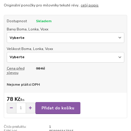
Originální ponožky pro milovníky tekuté révy..
celý popis
Dostupnost
Skladem
Barvy Boma, Lonka, Voxx
Velikost Boma, Lonka, Voxx
Cena před
98 Kč
slevou
Nejsme plátci DPH
78 Kč
/
ks
Přidat do košíku
Číslo produktu:
1