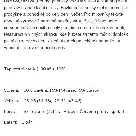
„trendy" ponožky VoXX® VÍNOXX jsou originální
Dámské/pánské
ponožky s vinařskými motivy. Bavlněné ponožky s elastanem jsou
prodyšné a pohodlné po celý den i večer. Pro milovníky tekuté
révy má výrobce 3 barevné odstíny vína. Bílé, růžové nebo
červené můžete nosit po celý den, ideálně do letních zahrádek,
restaurací a vinných sklípků, kde budete za tento módní doplněk
po zásluze pochváleni - ideální dárek po celý rok nebo tip na
vánoční nebo velikonoční dárek..
0
Teplotní třída: A (+30 až + 10
C)
Složení: 80% Bavlna, 15% Polyamid, 5% Elastan
Velikost: 23-25 (36-38), 29-31 (43-46)
Barva: Vzorované (Zelená, Růžová, Červená pata a špička)
Balení: 1 pár