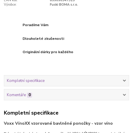
EAN kód:
859090347315
Výrobce:
Fuski BOMA s.r.o.
Poradíme Vám
Dlouholeté zkušenosti
Originální dárky pro každého
Kompletní specifikace
Komentáře
0
Kompletní specifikace
Voxx VínoXX vzorované bavlněné ponožky - vzor víno