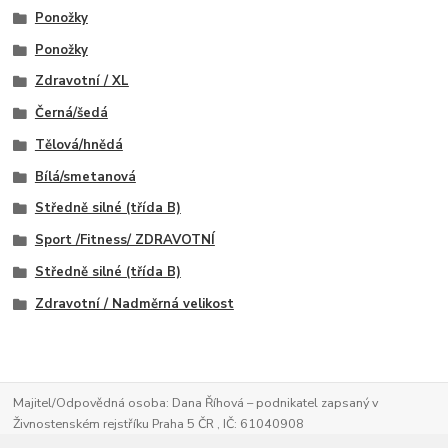
Ponožky
Ponožky
Zdravotní / XL
Černá/šedá
Tělová/hnědá
Bílá/smetanová
Středně silné (třída B)
Sport /Fitness/ ZDRAVOTNÍ
Středně silné (třída B)
Zdravotní / Nadměrná velikost
Majitel/Odpovědná osoba: Dana Říhová – podnikatel zapsaný v
Živnostenském rejstříku Praha 5 ČR , IČ: 61040908