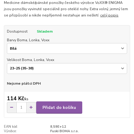
Medicine dámské/pánské ponožky českého výrobce VoXX® ENIGMA
jsou ponožky vyvinuté speciálně pro oteklé nohy. Extra volný, jemný lem
se přizpůsobí a nikde nepříjemně nestahuje ani neškrtí.
celý popis
Dostupnost
Skladem
Barvy Boma, Lonka, Voxx
Velikost Boma, Lonka, Voxx
Nejsme plátci DPH
114 Kč
/
ks
Přidat do košíku
EAN kód:
8,59E+12
Výrobce:
Fuski BOMA s.r.o.