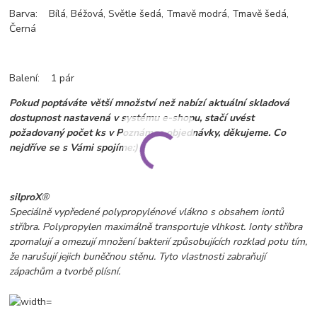
Barva: Bílá, Béžová, Světle šedá, Tmavě modrá, Tmavě šedá,
Černá
Balení: 1 pár
Pokud poptáváte větší množství než nabízí aktuální skladová
dostupnost nastavená v systému e-shopu, stačí uvést
požadovaný počet ks v Poznámce objednávky, děkujeme. Co
nejdříve se s Vámi spojíme:)
silproX
®
Speciálně vypředené polypropylénové vlákno s obsahem iontů
stříbra. Polypropylen maximálně transportuje vlhkost. Ionty stříbra
zpomalují a omezují množení bakterií způsobujících rozklad potu tím,
že narušují jejich buněčnou stěnu. Tyto vlastnosti zabraňují
zápachům a tvorbě plísní.