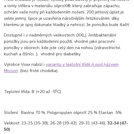
a ionty stříbra v materiálu silproX®, který zabraňuje zápachu,
ochrání vaše nohy při každodenním nošení. 200 jehlový úplet je
velmi jemný, špice je uzavřena náročnějším řetízkováním, díky
kterému je spoj dokonale hladký a nehrozí, že ponožka bude tlačit.
Dostupné i v nadměrných velikostech (XXL). Antibakteriální
ponožky jsou pro každodenní použití, vhodné jako pracovní
ponožky v oborech, kde jste celý den na nohou (zdravotnictví,
kuchaři a číšníci…), vhodné pro diabetiky.
Výrobce Voxx nabízí i
variantu v teplotní třídě A pod názvem
Mission
. (bez froté chodidla).
0
T
eplotní třída:
B
(+20 až -5
C)
Složení: Bavlna 70 %, Polypropylen silproX 25 % Elastan 5%
Velikost: 23-25 (35-38), 26-28 (39-42), 29-31 (43-46),
32-34 (47-
50)